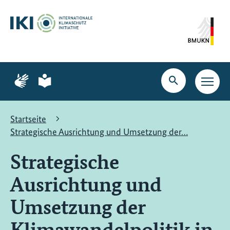
Zum
Zur
Zur
Hauptinhalt
Suche
Hauptnavigation
springen
springen
springen
Zur
Zur
Seite
Seite
Suche
Haupt
für
für
öffnen
Navig
Gebärdensprache
leichte
öffne
Sprache
Startseite
Strategische Ausrichtung und Umsetzung der…
Strategische
Ausrichtung und
Umsetzung der
Klimawandelpolitik in