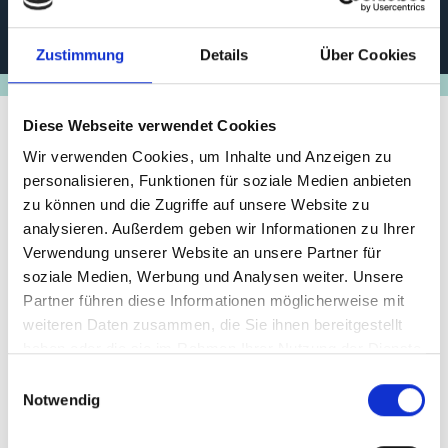
cooperation.info/project/index/1/2
Zustimmung
Details
Über Cookies
Diese Webseite verwendet Cookies
Wir verwenden Cookies, um Inhalte und Anzeigen zu
Stand der
personalisieren, Funktionen für soziale Medien anbieten
Umsetzung/Ergebnisse
zu können und die Zugriffe auf unsere Website zu
analysieren. Außerdem geben wir Informationen zu Ihrer
Verwendung unserer Website an unsere Partner für
Projekt ist abgeschlossen
soziale Medien, Werbung und Analysen weiter. Unsere
In enger Zusammenarbeit mit allen relevanten
Partner führen diese Informationen möglicherweise mit
Sektorministerien unterstützte das Projekt das
weiteren Daten zusammen, die Sie ihnen bereitgestellt
Office of Natural Resources and Environmental
haben oder die sie im Rahmen Ihrer Nutzung der Dienste
Policy and Planning (ONEP) bei der Erarbeitung
gesammelt haben.
Einwilligungsauswahl
einer Umsetzungsroadmap für den nationalen
Notwendig
Klimaschutzbeitrag (NDC) Thailands.