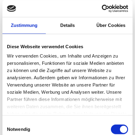
Stand der
Umsetzung/Ergebnisse
Zustimmung
Details
Über Cookies
Weitere Informationen zu den einzelnen Projekten
Diese Webseite verwendet Cookies
dieses Förderaufrufs sowie zum Umsetzungsstand
finden Sie auf der Internetseite der Mitigation Action
Wir verwenden Cookies, um Inhalte und Anzeigen zu
Facility:
mitigation-action.org
personalisieren, Funktionen für soziale Medien anbieten
zu können und die Zugriffe auf unsere Website zu
Letzte Aktualisierung:
analysieren. Außerdem geben wir Informationen zu Ihrer
08/2026
Verwendung unserer Website an unsere Partner für
soziale Medien, Werbung und Analysen weiter. Unsere
Partner führen diese Informationen möglicherweise mit
weiteren Daten zusammen, die Sie ihnen bereitgestellt
haben oder die sie im Rahmen Ihrer Nutzung der Dienste
gesammelt haben.
Einwilligungsauswahl
Seite teilen
https://www.international-climate-
Notwendig
initiative.com/PROJECT2520