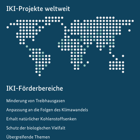
r
IKI-Projekte weltweit
e
i
Öffnet
b
die
s
Projektkarte
t
o
f
f
IKI-Förderbereiche
Minderung von Treibhausgasen
Anpassung an die Folgen des Klimawandels
Erhalt natürlicher Kohlenstoffsenken
Schutz der biologischen Vielfalt
Übergreifende Themen