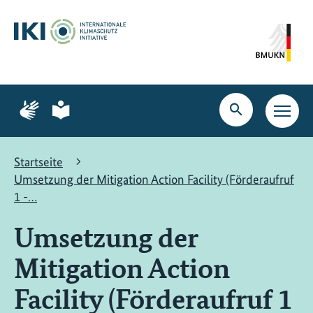
Zum
Zur
Zur
Hauptinhalt
Suche
Hauptnavigation
springen
springen
springen
Zur
Zur
Seite
Seite
Suche
Haupt
für
für
öffnen
Navig
Gebärdensprache
leichte
öffne
Sprache
Startseite
Umsetzung der Mitigation Action Facility (Förderaufruf
1 -…
Umsetzung der
Mitigation Action
Facility (Förderaufruf 1