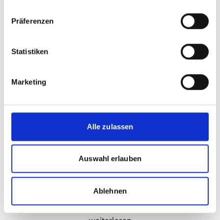
Präferenzen
Meldungen zum Projekt
Statistiken
Marketing
Vorherige
N
Alle zulassen
Auswahl erlauben
13.05.2026
Ablehnen
Aus Abfall entsteht Treibstoff
A