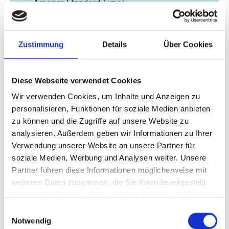
America Standard Time)
Zeitzone wechseln [?]
Zustimmung
Details
Über Cookies
vor Ort in Belém - PA
COP30
Green Zone, Brazilian Pavilion
Diese Webseite verwendet Cookies
Wir verwenden Cookies, um Inhalte und Anzeigen zu
Zum Kalender hinzufügen
personalisieren, Funktionen für soziale Medien anbieten
zu können und die Zugriffe auf unsere Website zu
analysieren. Außerdem geben wir Informationen zu Ihrer
Verwendung unserer Website an unsere Partner für
Projekt
soziale Medien, Werbung und Analysen weiter. Unsere
Partner führen diese Informationen möglicherweise mit
Unterstützung Brasiliens bei der Umsetzung seiner
weiteren Daten zusammen, die Sie ihnen bereitgestellt
haben oder die sie im Rahmen Ihrer Nutzung der Dienste
Nationalen Agenda zur Anpassung an den
gesammelt haben.
Einwilligungsauswahl
Klimawandel (ProAdapta)
Notwendig