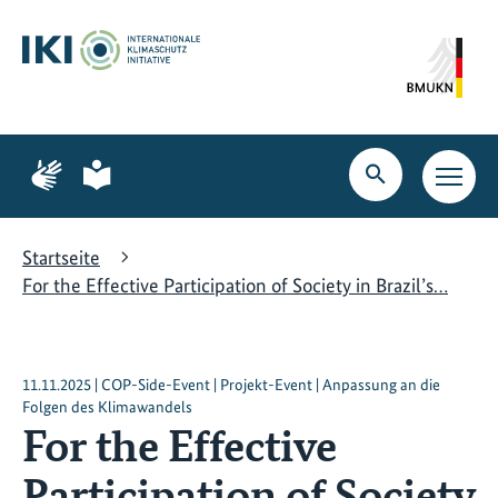
Zum
Zur
Zur
Hauptinhalt
Suche
Hauptnavigation
springen
springen
springen
Zur
Zur
Seite
Seite
Suche
Haupt
für
für
öffnen
Navig
Gebärdensprache
leichte
öffne
Sprache
Startseite
For the Effective Participation of Society in Brazil’s…
11.11.2025 | COP-Side-Event | Projekt-Event | Anpassung an die
Folgen des Klimawandels
For the Effective
Participation of Society