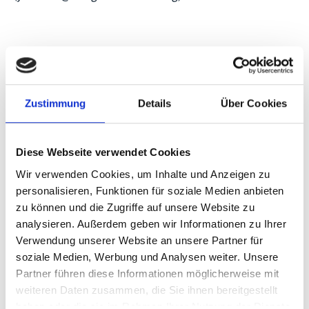
Seite teilen
Zustimmung
Details
Über Cookies
https://www.international-climate-
initiative.com/EVENT3567
Diese Webseite verwendet Cookies
Wir verwenden Cookies, um Inhalte und Anzeigen zu
personalisieren, Funktionen für soziale Medien anbieten
zu können und die Zugriffe auf unsere Website zu
Schnellinfo
analysieren. Außerdem geben wir Informationen zu Ihrer
Verwendung unserer Website an unsere Partner für
Networking event: Connect & co-create with
soziale Medien, Werbung und Analysen weiter. Unsere
the Mitigation Action Facility x NDC
Partner führen diese Informationen möglicherweise mit
Partnership
weiteren Daten zusammen, die Sie ihnen bereitgestellt
haben oder die sie im Rahmen Ihrer Nutzung der Dienste