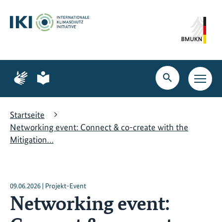
Zum
Zur
Zur
Hauptinhalt
Suche
Hauptnavigation
springen
springen
springen
Zur
Zur
Seite
Seite
Suche
Haupt
für
für
öffnen
Navig
Gebärdensprache
leichte
öffne
Sprache
Startseite
Networking event: Connect & co-create with the
Mitigation…
09.06.2026 | Projekt-Event
Networking event: