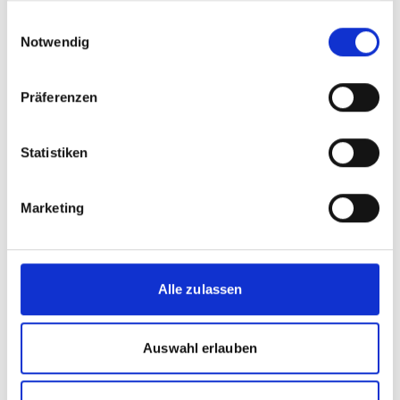
Mitigation Action Facility, NDC Partnership
gesammelt haben.
Einwilligungsauswahl
Notwendig
09.06.2026
| 18:00
Uhr
- 21:00
Uhr
(Central
European Standard Time)
Präferenzen
Zeitzone wechseln [?]
Statistiken
vor Ort in Bonn
June Climate Meetings Bonn (SB64 venue)
Restaurant Leander,
Marketing
GOP Varieté-Theater Bonn (adjacent to the
SB64 venue)
Alle zulassen
Zum Kalender hinzufügen
Auswahl erlauben
Further information