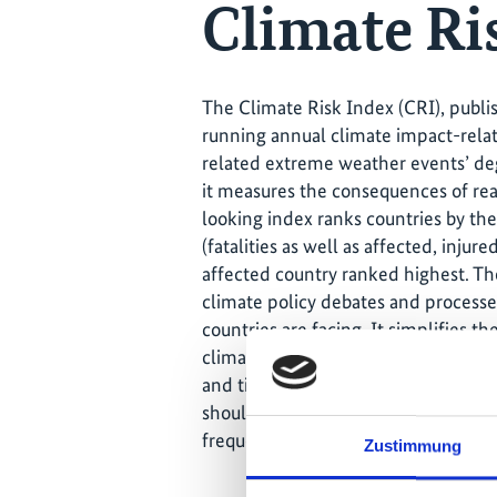
Climate Ri
The Climate Risk Index (CRI), publis
running annual climate impact-relat
related extreme weather events’ degr
it measures the consequences of real
looking index ranks countries by t
(fatalities as well as affected, inju
affected country ranked highest. Th
climate policy debates and processes
countries are facing. It simplifies 
climate-related extreme weather eve
and time periods. The most strongly
should view the CRI results as a warn
frequent events or rare and unusual
Zustimmung