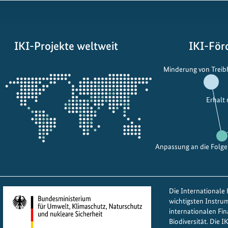
IKI-Projekte weltweit
IKI-För
Öffnet
Minderung von Trei
die
Projektkarte
Erhalt
Anpassung an die Folg
Die Internationale K
wichtigsten Instru
internationalen Fi
Biodiversität. Die 