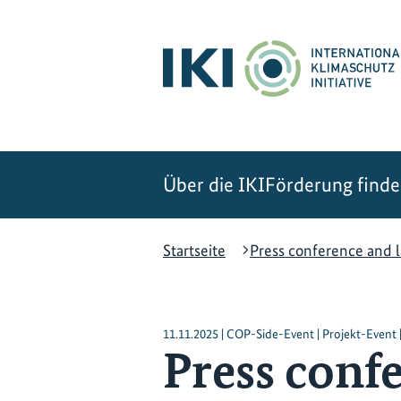
Zum
Zur
Zur
Hauptinhalt
Suche
Hauptnavigation
springen
springen
springen
Über die IKI
Förderung find
Startseite
Press conference and l
11.11.2025 | COP-Side-Event | Projekt-Even
Press conf