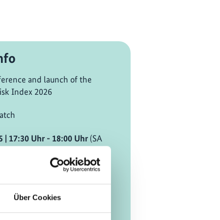
nfo
ference and launch of the
isk Index 2026
atch
5
| 17:30
Uhr
- 18:00
Uhr
(SA
tandard Time)
wechseln [?]
d vor Ort in Belém
Über Cookies
ference 2 / Area D