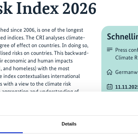
sk Index 2026
hed since 2006, is one of the longest
Schnelli
ed indices. The CRI analyses climate-
ee of effect on countries. In doing so,
Press con
ised risks on countries. This backward-
Climate R
heir economic and human impacts
red, and homeless) with the most
Germanw
e index contextualises international
 with a view to the climate risk
11.11.202
the aggregation and understanding of
Eastern S
nts’ impacts across different regions
 affected countries rank highest and
Zeitzone 
ing sign that they are at risk of
 extreme events.
online un
Details
Press Con