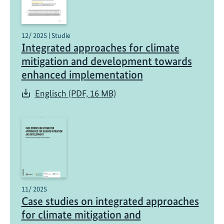
n
C
o
12/ 2025 | Studie
m
Integrated approaches for climate
p
mitigation and development towards
a
enhanced implementation
s
Englisch (PDF, 16 MB)
s
:
E
i
n
R
a
h
11/ 2025
m
Case studies on integrated approaches
e
for climate mitigation and
n