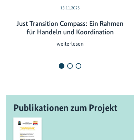
13.11.2025
Just Transition Compass: Ein Rahmen
für Handeln und Koordination
J
weiterlesen
u
s
t
T
r
a
n
Publikationen zum Projekt
s
i
t
i
o