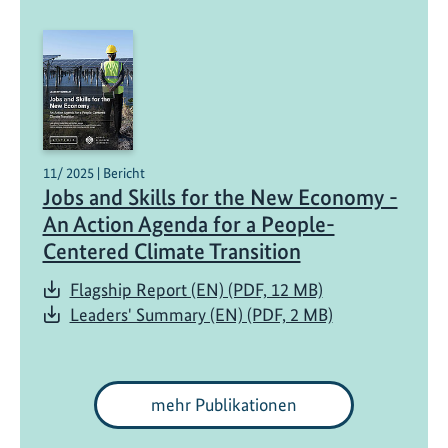
i
n
a
t
i
o
n
11/ 2025 | Bericht
Jobs and Skills for the New Economy -
An Action Agenda for a People-
Centered Climate Transition
Flagship Report (EN) (PDF, 12 MB)
Leaders' Summary (EN) (PDF, 2 MB)
mehr Publikationen