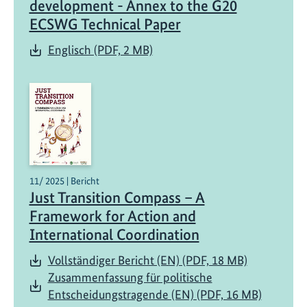
development - Annex to the G20
f
ECSWG Technical Paper
ü
r
Englisch (PDF, 2 MB)
H
a
n
d
e
l
n
11/ 2025 | Bericht
u
Just Transition Compass – A
n
Framework for Action and
d
International Coordination
K
o
Vollständiger Bericht (EN) (PDF, 18 MB)
o
Zusammenfassung für politische
r
Entscheidungstragende (EN) (PDF, 16 MB)
d