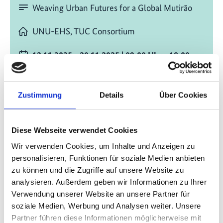
Weaving Urban Futures for a Global Mutirão
UNU-EHS, TUC Consortium
12.11.2025 - 20.11.2025
| 09:00
Uhr
- 18:00
Uhr
(SA Eastern Standard Time)
Zeitzone wechseln [?]
Zustimmung
Details
Über Cookies
vor Ort in Belém
COP30, Blue Zone
Diese Webseite verwendet Cookies
COP30
Wir verwenden Cookies, um Inhalte und Anzeigen zu
Blue Zone
personalisieren, Funktionen für soziale Medien anbieten
Capacity-Building Hub
zu können und die Zugriffe auf unsere Website zu
analysieren. Außerdem geben wir Informationen zu Ihrer
Zum Kalender hinzufügen
Verwendung unserer Website an unsere Partner für
soziale Medien, Werbung und Analysen weiter. Unsere
Partner führen diese Informationen möglicherweise mit