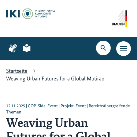
Zum
Zur
Zur
Hauptinhalt
Suche
Hauptnavigation
springen
springen
springen
Zur
Zur
Seite
Seite
Suche
Haupt
für
für
öffnen
Navig
Gebärdensprache
leichte
öffne
Sprache
Startseite
Weaving Urban Futures for a Global Mutirão
12.11.2025 | COP-Side-Event | Projekt-Event | Bereichsübergreifende
Themen
Weaving Urban
Futures for a Global