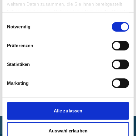
weiteren Daten zusammen, die Sie ihnen bereitgestellt
Projekt
haben oder die sie im Rahmen Ihrer Nutzung der Dienste
gesammelt haben.
Einwilligungsauswahl
Notwendig
Transformative städtische Koalitionen:
Städtepartnerschaften zur Förderung der
systemischen Transformation in Richtung
Präferenzen
Nachhaltigkeit katalysieren
Statistiken
Marketing
Alle Veranstaltungen im Überblick
Alle zulassen
Auswahl erlauben