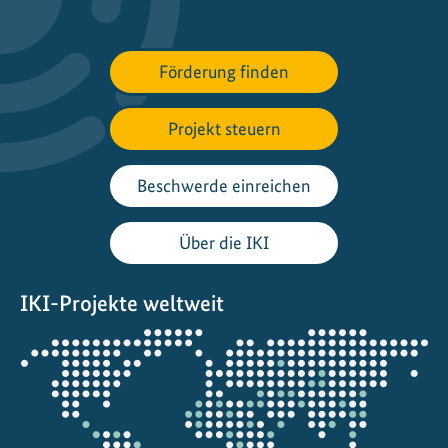
l
i
a
Förderung finden
n
z
Projekt steuern
e
n
f
Beschwerde einreichen
ü
r
Über die IKI
d
i
IKI-Projekte weltweit
e
W
Öffnet
i
die
e
Projektkarte
d
e