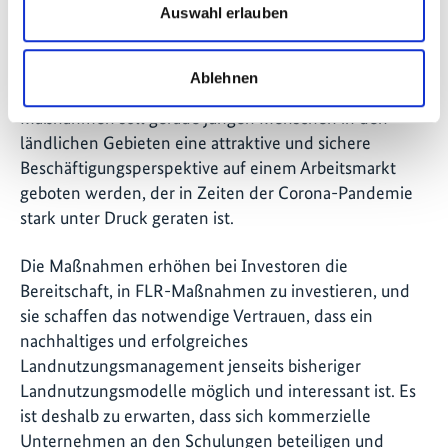
Auswahl erlauben
Bedeutung. Ein besonderer Schwerpunkt liegt auf
lokalen Dienstleistenden, um das lokale
Unternehmertum und die Schaffung von
Ablehnen
Arbeitsplätzen vor Ort zu fördern. Durch FLR-
Maßnahmen soll gerade jungen Menschen in den
ländlichen Gebieten eine attraktive und sichere
Beschäftigungsperspektive auf einem Arbeitsmarkt
geboten werden, der in Zeiten der Corona-Pandemie
stark unter Druck geraten ist.
Die Maßnahmen erhöhen bei Investoren die
Bereitschaft, in FLR-Maßnahmen zu investieren, und
sie schaffen das notwendige Vertrauen, dass ein
nachhaltiges und erfolgreiches
Landnutzungsmanagement jenseits bisheriger
Landnutzungsmodelle möglich und interessant ist. Es
ist deshalb zu erwarten, dass sich kommerzielle
Unternehmen an den Schulungen beteiligen und