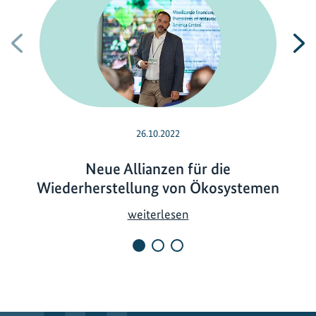
Vorherige
N
26.10.2022
Neue Allianzen für die
Wiederherstellung von Ökosystemen
N
weiterlesen
e
u
e
A
l