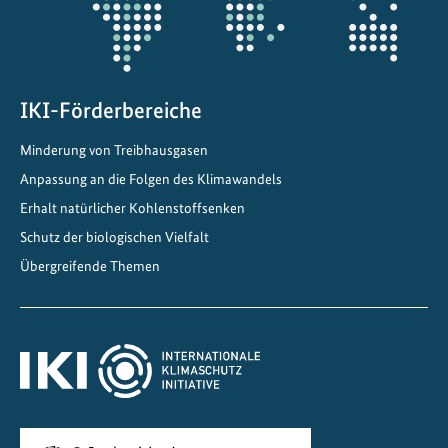
r
h
e
r
s
IKI-Förderbereiche
t
Minderung von Treibhausgasen
e
Anpassung an die Folgen des Klimawandels
l
l
Erhalt natürlicher Kohlenstoffsenken
u
Schutz der biologischen Vielfalt
n
Übergreifende Themen
g
v
o
n
Ö
k
o