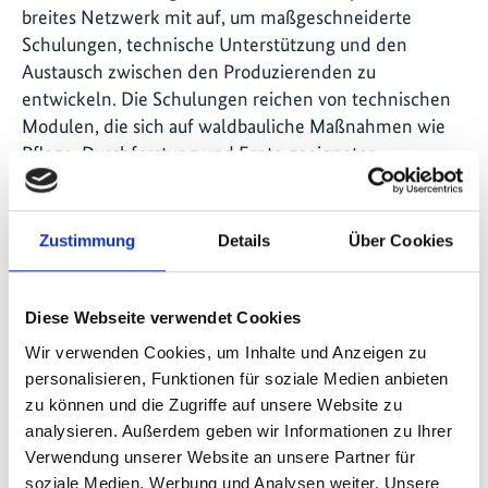
breites Netzwerk mit auf, um maßgeschneiderte
Schulungen, technische Unterstützung und den
Austausch zwischen den Produzierenden zu
entwickeln. Die Schulungen reichen von technischen
Modulen, die sich auf waldbauliche Maßnahmen wie
Pflege, Durchforstung und Ernte geeigneter
Baumarten konzentrieren, bis hin zur
Professionalisierung von Dienstleistenden durch
Unterstützung in den Bereichen Personalwesen,
Zustimmung
Details
Über Cookies
Entwicklung von Geschäftsplänen und Verwaltung,
nachhaltige Praktiken und Zertifizierung.
Diese Webseite verwendet Cookies
Gleichzeitig werden lokale und nationale Behörden
Wir verwenden Cookies, um Inhalte und Anzeigen zu
und Forschungseinrichtungen einbezogen, um einen
personalisieren, Funktionen für soziale Medien anbieten
breiteren Dialog zwischen den Interessengruppen zu
zu können und die Zugriffe auf unsere Website zu
fördern. Der Austausch soll Anknüpfungspunkte für die
analysieren. Außerdem geben wir Informationen zu Ihrer
Förderung von Forschung und Entwicklung sowie für
Verwendung unserer Website an unsere Partner für
Verbesserungen in der Forstverwaltung schaffen.
soziale Medien, Werbung und Analysen weiter. Unsere