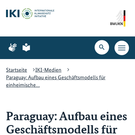
Zum
Zur
Zur
Hauptinhalt
Suche
Hauptnavigation
springen
springen
springen
Zur
Zur
Seite
Seite
Suche
Haupt
für
für
öffnen
Navig
Gebärdensprache
leichte
öffne
Sprache
Startseite
IKI-Medien
Paraguay: Aufbau eines Geschäftsmodells für
einheimische…
Paraguay: Aufbau eines
Geschäftsmodells für