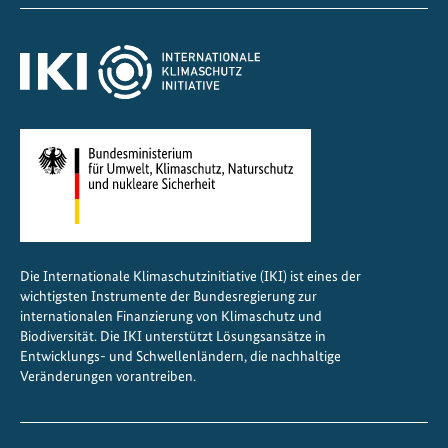
v
o
n
Ö
k
o
s
y
s
t
e
Die Internationale Klimaschutzinitiative (IKI) ist eines der
m
wichtigsten Instrumente der Bundesregierung zur
e
internationalen Finanzierung von Klimaschutz und
n
Biodiversität. Die IKI unterstützt Lösungsansätze in
Entwicklungs- und Schwellenländern, die nachhaltige
Veränderungen vorantreiben.