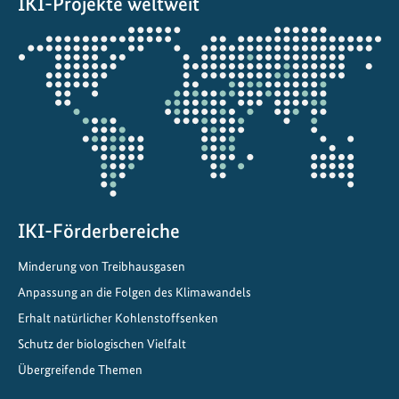
IKI-Projekte weltweit
e
W
Öffnet
i
die
e
Projektkarte
d
e
r
h
e
r
s
IKI-Förderbereiche
t
Minderung von Treibhausgasen
e
Anpassung an die Folgen des Klimawandels
l
l
Erhalt natürlicher Kohlenstoffsenken
u
Schutz der biologischen Vielfalt
n
Übergreifende Themen
g