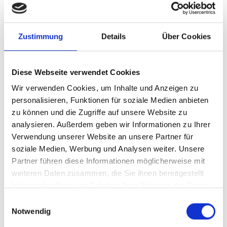
Zustimmung
Details
Über Cookies
Publikationen zum Projekt
Diese Webseite verwendet Cookies
Wir verwenden Cookies, um Inhalte und Anzeigen zu
personalisieren, Funktionen für soziale Medien anbieten
zu können und die Zugriffe auf unsere Website zu
analysieren. Außerdem geben wir Informationen zu Ihrer
10/ 2022 | Bericht
Verwendung unserer Website an unsere Partner für
Manual técnico de producción de
soziale Medien, Werbung und Analysen weiter. Unsere
semillas de árboles nativos para la
Partner führen diese Informationen möglicherweise mit
restauraión de paisajes forestales
weiteren Daten zusammen, die Sie ihnen bereitgestellt
haben oder die sie im Rahmen Ihrer Nutzung der Dienste
Spanisch (PDF, 4 MB)
gesammelt haben.
Einwilligungsauswahl
Notwendig