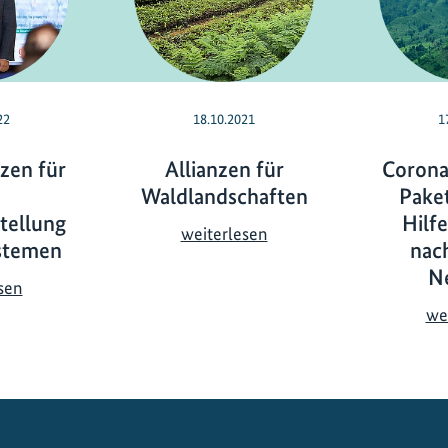
22
18.10.2021
1
zen für
Allianzen für
Corona
Waldlandschaften
Paket
tellung
Hilfe
A
weiterlesen
stemen
nac
l
N
l
N
sen
i
e
we
a
u
n
e
z
A
e
l
n
l