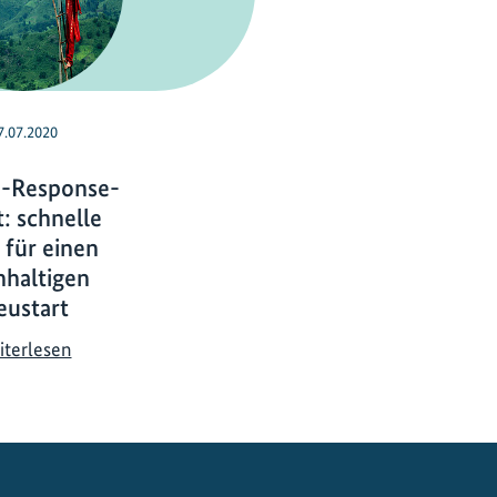
7.07.2020
-Response-
: schnelle
 für einen
hhaltigen
eustart
C
iterlesen
o
r
o
n
a