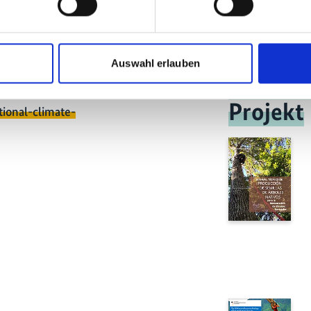
nen, die im Bereich FLR-Investitionen
Auswahl erlauben
Publika
Projekt
tional-climate-