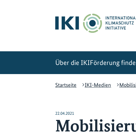
Zum
Zur
Zur
Hauptinhalt
Suche
Hauptnavigation
springen
springen
springen
Über die IKI
Förderung find
Startseite
IKI-Medien
Mobilis
22.04.2021
Mobilisier