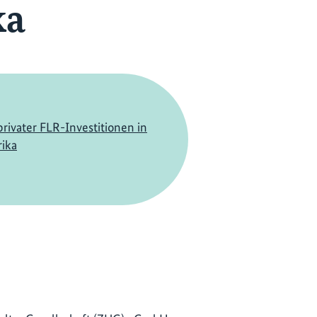
ka
privater FLR-Investitionen in
rika