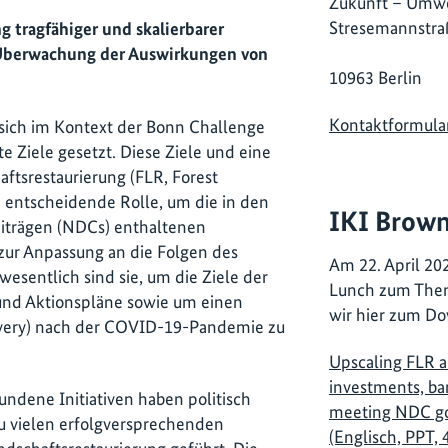
Zukunft – Umwe
Stresemannstra
g tragfähiger und skalierbarer
 Überwachung der Auswirkungen von
10963 Berlin
Kontaktformula
sich im Kontext der Bonn Challenge
e Ziele gesetzt. Diese Ziele und eine
tsrestaurierung (FLR, Forest
e entscheidende Rolle, um die in den
IKI Brown
iträgen (NDCs) enthaltenen
r Anpassung an die Folgen des
Am 22. April 202
sentlich sind sie, um die Ziele der
Lunch zum Thema
 und Aktionspläne sowie um einen
wir hier zum Do
overy) nach der COVID-19-Pandemie zu
Upscaling FLR a
investments, ban
ndene Initiativen haben politisch
meeting NDC go
u vielen erfolgversprechenden
(Englisch, PPT, 