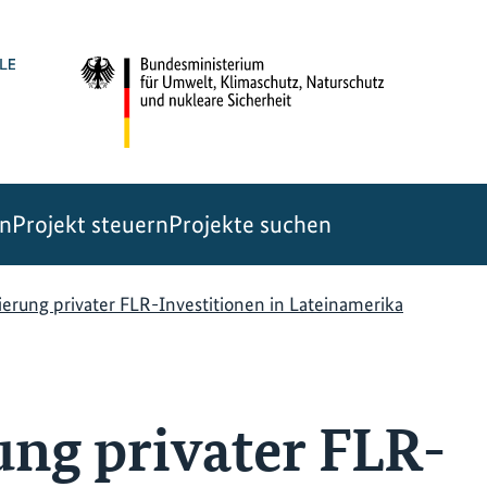
en
Projekt steuern
Projekte suchen
ierung privater FLR-Investitionen in Lateinamerika
ung privater FLR-