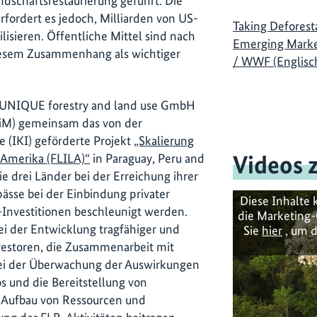
ndschaftsrestaurierung geführt. Die
rfordert es jedoch, Milliarden von US-
Taking Deforesta
lisieren. Öffentliche Mittel sind nach
Emerging Market
diesem Zusammenhang als wichtiger
/ WWF (Englisch
e UNIQUE forestry and land use GmbH
iM) gemeinsam das von der
e (IKI) geförderte Projekt
„Skalierung
Videos 
n Amerika (FLILA)“
in Paraguay, Peru and
ie drei Länder bei der Erreichung ihrer
ässe bei der Einbindung privater
Diese Inhalte 
Investitionen beschleunigt werden.
die Marketing-
ei der Entwicklung tragfähiger und
Sie
hier
, um d
vestoren, die Zusammenarbeit mit
ei der Überwachung der Auswirkungen
os und die Bereitstellung von
 Aufbau von Ressourcen und