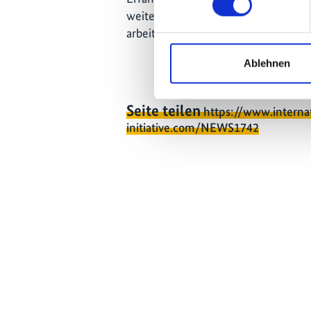
weiteren Kreis von Finanzinstitutio
arbeiten, zugänglich ist.
Ablehnen
Seite teilen
https://www.interna
initiative.com/NEWS1742