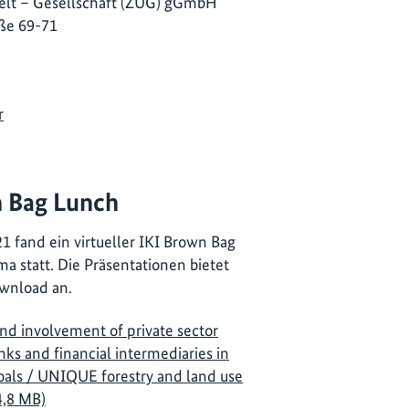
lt – Gesellschaft (ZUG) gGmbH
ße 69-71
r
 Bag Lunch
1 fand ein virtueller IKI Brown Bag
 statt. Die Präsentationen bietet
wnload an.
nd involvement of private sector
ks and financial intermediaries in
als / UNIQUE forestry and land use
4,8 MB)