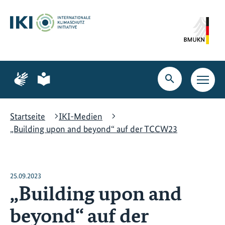
Zum
Zur
Zur
Hauptinhalt
Suche
Hauptnavigation
springen
springen
springen
Zur
Zur
Seite
Seite
Suche
Haupt
für
für
öffnen
Navig
Gebärdensprache
leichte
öffne
Sprache
Startseite
IKI-Medien
„Building upon and beyond“ auf der TCCW23
25.09.2023
„Building upon and
beyond“ auf der