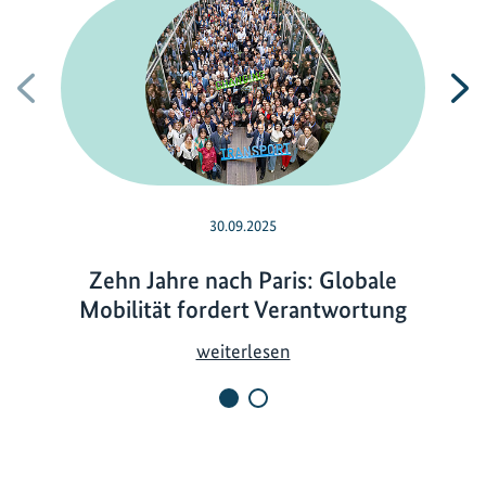
Vorherige
N
30.09.2025
Zehn Jahre nach Paris: Globale
Mobilität fordert Verantwortung
Z
weiterlesen
e
h
n
J
a