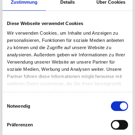
Zustimmung
Details
Über Cookies
Verkehrssektors zu ermitteln.
Diese Webseite verwendet Cookies
Förderung der Zusammenarbeit
Wir verwenden Cookies, um Inhalte und Anzeigen zu
personalisieren, Funktionen für soziale Medien anbieten
im Rahmen des
zu können und die Zugriffe auf unsere Website zu
Abschiedsempfangs
analysieren. Außerdem geben wir Informationen zu Ihrer
Verwendung unserer Website an unsere Partner für
Während des von der ZUG veranstalteten
soziale Medien, Werbung und Analysen weiter. Unsere
Abschiedsempfangs hatten die Teilnehmerinnen und
Partner führen diese Informationen möglicherweise mit
Teilnehmer die Gelegenheit zu weiteren Gesprächen
weiteren Daten zusammen, die Sie ihnen bereitgestellt
und zur Vernetzung. Dieses Treffen gab den
haben oder die sie im Rahmen Ihrer Nutzung der Dienste
Teilnehmerinnen und Teilnehmern die Möglichkeit,
gesammelt haben.
Einwilligungsauswahl
ihre Verbindungen und Kooperationen im Bereich der
Notwendig
nachhaltigen Mobilität weiter zu fördern.
Präferenzen