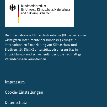
t
V
e
r
a
n
Die Internationale Klimaschutzinitiative (IKI) ist eines der
t
wichtigsten Instrumente der Bundesregierung zur
w
internationalen Finanzierung von Klimaschutz und
o
Biodiversität. Die IKI unterstützt Lösungsansätze in
Entwicklungs- und Schwellenländern, die nachhaltige
r
Veränderungen vorantreiben.
t
u
n
g
Impressum
Cookie-Einstellungen
Datenschutz