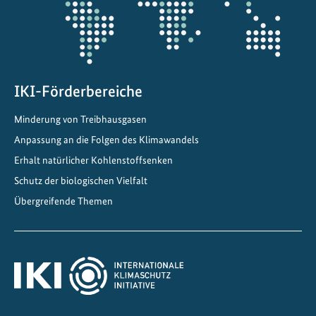
a
l
e
M
o
b
IKI-Förderbereiche
i
Minderung von Treibhausgasen
l
Anpassung an die Folgen des Klimawandels
i
t
Erhalt natürlicher Kohlenstoffsenken
ä
Schutz der biologischen Vielfalt
t
Übergreifende Themen
f
o
r
d
e
r