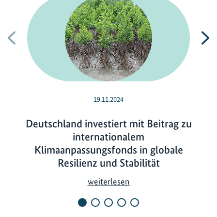
Vorherige
N
19.11.2024
Deutschland investiert mit Beitrag zu
internationalem
Klimaanpassungsfonds in globale
Resilienz und Stabilität
D
weiterlesen
e
u