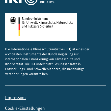
a
t
i
o
n
a
l
e
Die Internationale Klimaschutzinitiative (IKI) ist eines der
m
wichtigsten Instrumente der Bundesregierung zur
K
internationalen Finanzierung von Klimaschutz und
l
Biodiversität. Die IKI unterstützt Lösungsansätze in
Entwicklungs- und Schwellenländern, die nachhaltige
i
Veränderungen vorantreiben.
m
a
a
n
Impressum
p
a
Cookie-Einstellungen