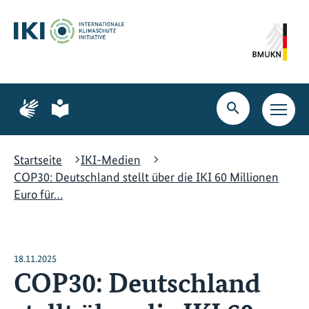
Zum
Zur
Zur
Hauptinhalt
Suche
Hauptnavigation
springen
springen
springen
Zur
Zur
Seite
Seite
Suche
Haupt
für
für
öffnen
Navig
Gebärdensprache
leichte
öffne
Sprache
Startseite
IKI-Medien
COP30: Deutschland stellt über die IKI 60 Millionen
Euro für…
18.11.2025
COP30: Deutschland