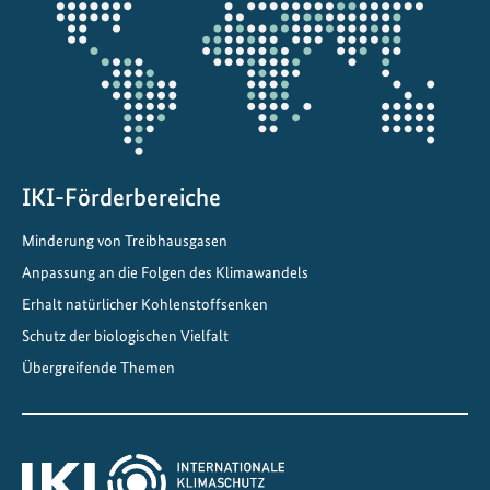
m
Projektkarte
i
t
B
e
i
t
r
IKI-Förderbereiche
a
Minderung von Treibhausgasen
g
Anpassung an die Folgen des Klimawandels
z
u
Erhalt natürlicher Kohlenstoffsenken
i
Schutz der biologischen Vielfalt
n
Übergreifende Themen
t
e
r
n