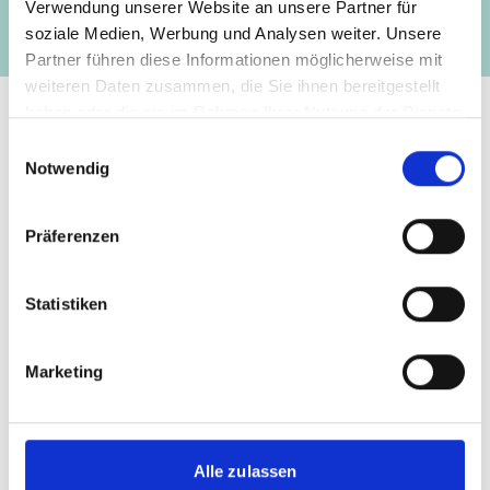
Verwendung unserer Website an unsere Partner für
soziale Medien, Werbung und Analysen weiter. Unsere
Partner führen diese Informationen möglicherweise mit
weiteren Daten zusammen, die Sie ihnen bereitgestellt
haben oder die sie im Rahmen Ihrer Nutzung der Dienste
gesammelt haben.
Einwilligungsauswahl
Kontakt
Notwendig
IKI Office
Präferenzen
Zukunft – Umwelt – Gesellschaft (ZUG) gGmbH
Stresemannstraße 69-71
Statistiken
10963 Berlin
Marketing
Kontaktformular
Alle zulassen
Die IKI auf der COP30