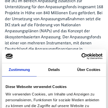
die IKI im Bereich Anpassung zusätzlich zur
Unterstützung für den Anpassungsfonds insgesamt 168
Projekte in Höhe von 840 Millionen Euro gefördert. Bei
der Umsetzung von Anpassungsmaßnahmen setzt die
IKI stark auf die Förderung von Nationalen
Anpassungsplänen (NAPs) und das Konzept der
ökosystembasierten Anpassung. Der Anpassungsfonds
ist einer von mehreren Instrumenten, mit denen
Deutschland die Anpassungsfinanzierung in
Entwicklungsländern unterstützt.
Zur Pressemitteilung des
Zustimmung
Details
Über Cookies
Bundesumweltministeriums und des Auswärtigen
Amts
Diese Webseite verwendet Cookies
Wir verwenden Cookies, um Inhalte und Anzeigen zu
personalisieren, Funktionen für soziale Medien anbieten
Seite teilen
https://www.international-climate-
zu können und die Zugriffe auf unsere Website zu