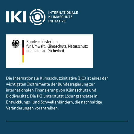
l
l
i
o
n
e
n
E
u
r
Die Internationale Klimaschutzinitiative (IKI) ist eines der
o
wichtigsten Instrumente der Bundesregierung zur
f
internationalen Finanzierung von Klimaschutz und
ü
Biodiversität. Die IKI unterstützt Lösungsansätze in
Entwicklungs- und Schwellenländern, die nachhaltige
r
Veränderungen vorantreiben.
d
e
n
g