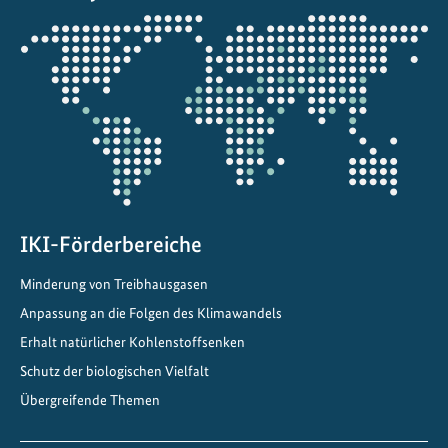
e
Öffnet
l
die
l
Projektkarte
t
ü
b
e
r
d
i
IKI-Förderbereiche
e
Minderung von Treibhausgasen
I
Anpassung an die Folgen des Klimawandels
K
I
Erhalt natürlicher Kohlenstoffsenken
6
Schutz der biologischen Vielfalt
0
Übergreifende Themen
M
i