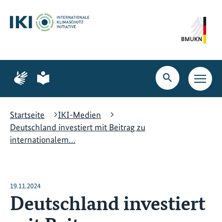
Zum
Zur
Zur
Hauptinhalt
Suche
Hauptnavigation
springen
springen
springen
Zur
Zur
Seite
Seite
Suche
Haupt
für
für
öffnen
Navig
Gebärdensprache
leichte
öffne
Sprache
Startseite
IKI-Medien
Deutschland investiert mit Beitrag zu
internationalem…
19.11.2024
Deutschland investiert