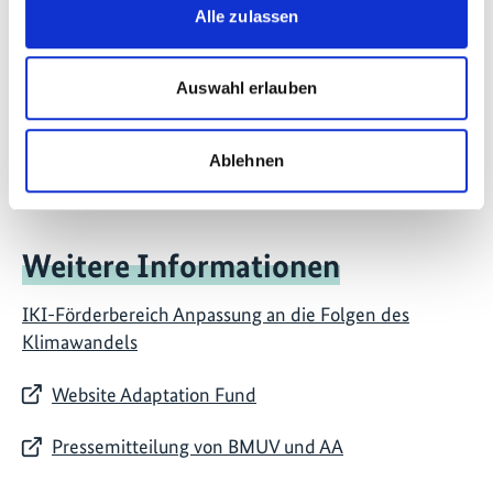
Alle zulassen
Zukunft – Umwelt – Gesellschaft (ZUG) gGmbH
Stresemannstraße 69-71
Auswahl erlauben
10963 Berlin
Kontaktformular
Ablehnen
Weitere Informationen
IKI-Förderbereich Anpassung an die Folgen des
Klimawandels
Website Adaptation Fund
Pressemitteilung von BMUV und AA