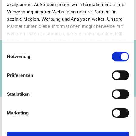
initiative.com/NEWS2956
analysieren. Außerdem geben wir Informationen zu Ihrer
Verwendung unserer Website an unsere Partner für
soziale Medien, Werbung und Analysen weiter. Unsere
Partner führen diese Informationen möglicherweise mit
weiteren Daten zusammen, die Sie ihnen bereitgestellt
Projekt
haben oder die sie im Rahmen Ihrer Nutzung der Dienste
gesammelt haben.
Einwilligungsauswahl
Notwendig
Anpassungsfonds
Präferenzen
Statistiken
Marketing
Kontakt
IKI Office