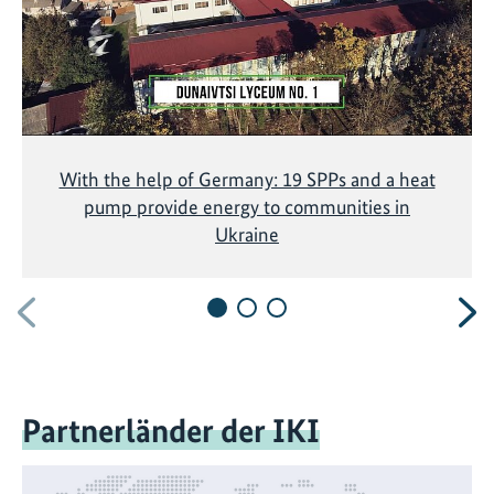
e
r
u
n
g
i
m
With the help of Germany: 19 SPPs and a heat
u
pump provide energy to communities in
k
Ukraine
r
a
Vorherige
N
i
n
i
s
c
Partnerländer der IKI
h
e