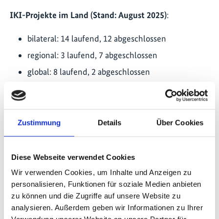
IKI-Projekte im Land (Stand: August 2025)
:
bilateral: 14 laufend, 12 abgeschlossen
regional: 3 laufend, 7 abgeschlossen
global: 8 laufend, 2 abgeschlossen
ClimateWatch
NDC-Partnerschaft: Länderseite
Zustimmung
Details
Über Cookies
IKI-Partnerministerien
:
Diese Webseite verwendet Cookies
Ministerium für Wirtschaft, Umwelt und
Wir verwenden Cookies, um Inhalte und Anzeigen zu
Landwirtschaft
personalisieren, Funktionen für soziale Medien anbieten
Ministerium für Energie
zu können und die Zugriffe auf unsere Website zu
analysieren. Außerdem geben wir Informationen zu Ihrer
Ministerium für die Entwicklung von Gemeinden