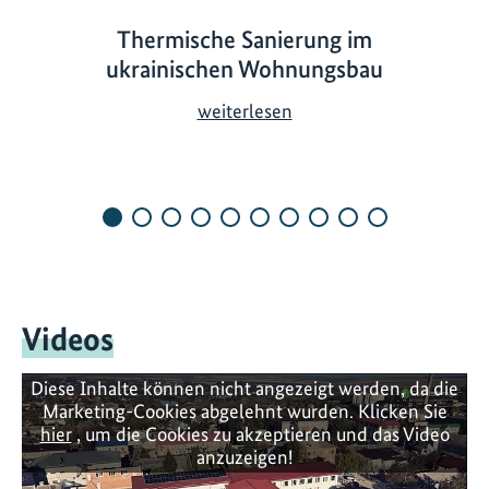
Thermische Sanierung im
ukrainischen Wohnungsbau
T
weiterlesen
h
e
r
m
i
s
c
h
Videos
e
S
Diese Inhalte können nicht angezeigt werden, da die
a
Marketing-Cookies abgelehnt wurden. Klicken Sie
hier
, um die Cookies zu akzeptieren und das Video
n
anzuzeigen!
i