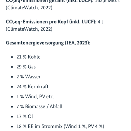
CO
eq-Emissionen gesamt (inkl. LUCF):
165,6 Mio. t
2
(ClimateWatch, 2022)
CO
eq-Emissionen pro Kopf (inkl. LUCF):
4 t
2
(ClimateWatch, 2022)
Gesamtenergieversorgung (IEA, 2023):
21 % Kohle
29 % Gas
2 % Wasser
24 % Kernkraft
1 % Wind, PV etc.
7 % Biomasse / Abfall
17 % Öl
18 % EE im Strommix (Wind 1 %, PV 4 %)