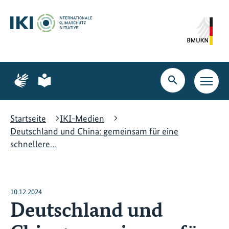
Zum
Zur
Zur
Hauptinhalt
Suche
Hauptnavigation
springen
springen
springen
Zur
Zur
Seite
Seite
Suche
Haupt
für
für
öffnen
Navig
Gebärdensprache
leichte
öffne
Sprache
Startseite
IKI-Medien
Deutschland und China: gemeinsam für eine
schnellere…
10.12.2024
Deutschland und