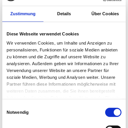
akzeptiert wurden.
Zustimmung
Details
Über Cookies
Erfolgreiche Zusammenarbeit
wird ausgeweitet
Diese Webseite verwendet Cookies
Der Erfolg dieses kooperativen Ansatzes ist
Wir verwenden Cookies, um Inhalte und Anzeigen zu
offensichtlich. Das Department of Ecology and
personalisieren, Funktionen für soziale Medien anbieten
Environment (DEE) der Provinz Shandong und die
zu können und die Zugriffe auf unsere Website zu
BEEs von Hulunbuir und Ordos in der Inneren
analysieren. Außerdem geben wir Informationen zu Ihrer
Mongolei bestätigten, dass die Analysen des IKI-
Verwendung unserer Website an unsere Partner für
Projekts durch den Aufbau von Kapazitäten,
soziale Medien, Werbung und Analysen weiter. Unsere
methodische und technische Beratung sowie
Partner führen diese Informationen möglicherweise mit
analytische Unterstützung bei der Entwicklung von
weiteren Daten zusammen, die Sie ihnen bereitgestellt
frühen Emissionsspitzen und kohlenstoffarmen
haben oder die sie im Rahmen Ihrer Nutzung der Dienste
Entwicklungspfaden zu ihren lokalen THG-
gesammelt haben.
Einwilligungsauswahl
Minderungsstrategien beigetragen haben.
Notwendig
Aufbauend auf diesem Erfolg hat das Projekt seine