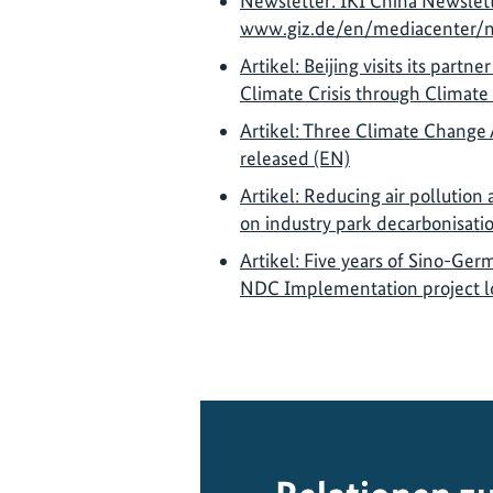
Newsletter: IKI China Newslet
www.giz.de/en/mediacenter/ne
Artikel: Beijing visits its partn
Climate Crisis through Climat
Artikel: Three Climate Change 
released (EN)
Artikel: Reducing air pollutio
on industry park decarbonisati
Artikel: Five years of Sino-Ger
NDC Implementation project l