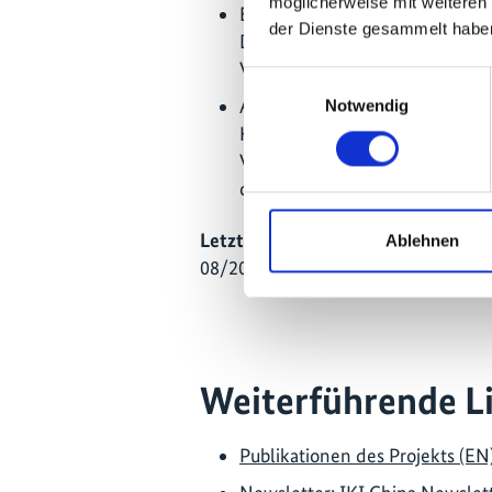
möglicherweise mit weiteren
Ergänzt wird der Ansatz durch
der Dienste gesammelt habe
Deutschland, die praxisorienti
Verständnis sowie gemeinsame
Einwilligungsauswahl
Als Schnittstellenvorhaben für 
Notwendig
Klimaschutzinitiative (IKI) för
Vernetzung innerhalb der IKI 
chinesischen Umwelt- und Kli
Letzte Aktualisierung:
Ablehnen
08/2026
Weiterführende L
Publikationen des Projekts (EN