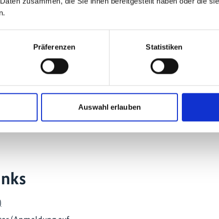
 Daten zusammen, die Sie ihnen bereitgestellt haben oder die s
 Fachinformationsreisen nach
n.
erten Austausch und so gegenseitiges
s Lernen fördern.
die Internationale
Präferenzen
Statistiken
dert das Projekt Wissensaustausch und
sowie mit relevanten Akteuren der
ma-Community in China.
Auswahl erlauben
inks
)