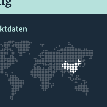
ng
ektdaten