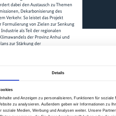
ördert dabei den Austausch zu Themen
issionen, Dekarbonisierung des
 Verkehr. So leistet das Projekt
ur Formulierung von Zielen zur Senkung
ndustrie als Teil der regionalen
Klimawandels der Provinz Anhui und
ans zur Stärkung der
n zentralen Industriebranchen der
anxi und Guangxi wurden
ßnahmen systematisch in Planung und
Details
kt unterstützt lokale Forschung,
 Reviews zur Entwicklung fundierter
Cookies
Vulnerabilitätsindikatoren für
z Guangxi und für Klima-
nhalte und Anzeigen zu personalisieren, Funktionen für soziale
assten Stadtentwicklung in Tongchuan
Website zu analysieren. Außerdem geben wir Informationen zu I
r soziale Medien, Werbung und Analysen weiter. Unsere Partner