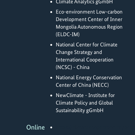
Climate Analytics gGmbH
Eco-environment Low-carbon
Development Center of Inner
Mongolia Autonomous Region
(ELDC-IM)
National Center for Climate
Change Strategy and
International Cooperation
(NCSC) - China
National Energy Conservation
Center of China (NECC)
NewClimate - Institute for
Climate Policy and Global
Sustainability gGmbH
Online
https://climatecooperation.cn/proj
activities/sino-german-