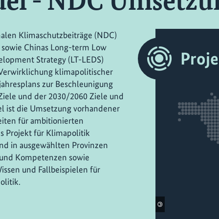
el - NDC Umsetzu
alen Klimaschutzbeiträge (NDC)
 sowie Chinas Long-term Low
Proj
elopment Strategy (LT-LEDS)
 Verwirklichung klimapolitischer
ahresplans zur Beschleunigung
iele und der 2030/2060 Ziele und
iel ist die Umsetzung vorhandener
iten für ambitionierten
 Projekt für Klimapolitik
und in ausgewählten Provinzen
n und Kompetenzen sowie
ssen und Fallbeispielen für
litik.
©