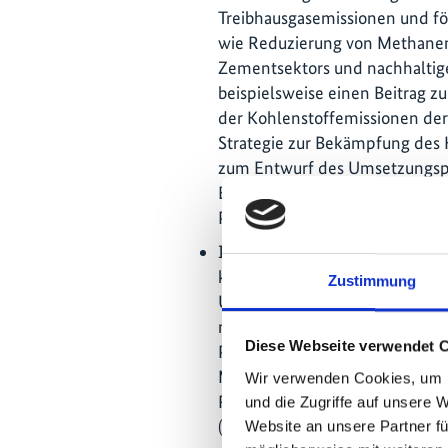
Treibhausgasemissionen und f
wie Reduzierung von Methanem
Zementsektors und nachhaltigem
beispielsweise einen Beitrag z
der Kohlenstoffemissionen der I
Strategie zur Bekämpfung des 
zum Entwurf des Umsetzungspl
Emissionshandelskapazitäten i
Provinz Sichuan.
In den Provinzen Sichuan, Sha
klimaresiliente Anpassungsma
Zustimmung
Umsetzung verankert. Das Proje
methodische Beratung und Peer
Diese Webseite verwendet 
Politikempfehlungen, etwa für 
Mangrovenwälder in der Provin
Wir verwenden Cookies, um I
Risikoanalysen der klimaangep
und die Zugriffe auf unsere 
(Shaanxi).
Website an unsere Partner fü