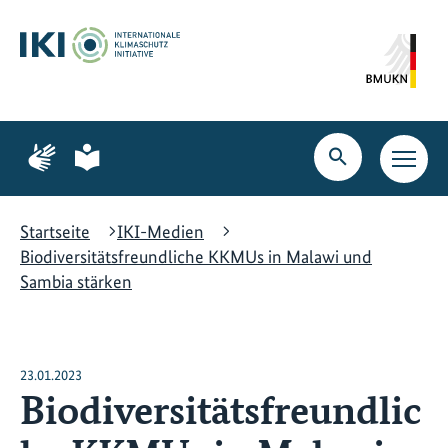
Zum
Zur
Zur
Hauptinhalt
Suche
Hauptnavigation
springen
springen
springen
Zur
Zur
Seite
Seite
Suche
Haupt
für
für
öffnen
Navig
Gebärdensprache
leichte
öffne
Sprache
Startseite
IKI-Medien
Biodiversitätsfreundliche KKMUs in Malawi und
Sambia stärken
23.01.2023
Biodiversitätsfreundlic