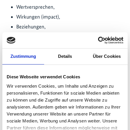
Wertversprechen,
Wirkungen (impact),
Beziehungen,
Betrieb & Organisation,
Märkte & Marketing,
Strategie, und
Zustimmung
Details
Über Cookies
Fördermittel & Finanzen.
Diese Webseite verwendet Cookies
Positives Feedback von den
Wir verwenden Cookies, um Inhalte und Anzeigen zu
Teilnehmerinnen und Teilnehmern
personalisieren, Funktionen für soziale Medien anbieten
Nach Abschluss der Programme bewerteten alle
zu können und die Zugriffe auf unsere Website zu
Teilnehmerinnen und Teilnehmer die Workshops mit
analysieren. Außerdem geben wir Informationen zu Ihrer
gut oder sehr gut, und zeigten sich mit der Methodik
Verwendung unserer Website an unsere Partner für
und der Qualität der Materialien der Workshops
soziale Medien, Werbung und Analysen weiter. Unsere
zufrieden. Die Teilnehmerinnen und Teilnehmer
Partner führen diese Informationen möglicherweise mit