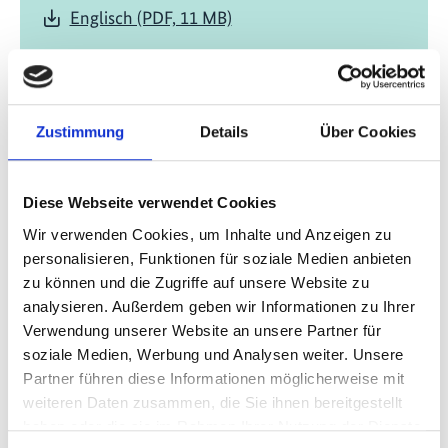
Englisch (PDF, 11 MB)
Zustimmung
Details
Über Cookies
Diese Webseite verwendet Cookies
01/ 2022 | Publikations-Typen | Studie
Filling the Missing Middle - Innovative
Wir verwenden Cookies, um Inhalte und Anzeigen zu
financing for small and growing
personalisieren, Funktionen für soziale Medien anbieten
zu können und die Zugriffe auf unsere Website zu
biodiversity enterprises in Zambia
analysieren. Außerdem geben wir Informationen zu Ihrer
Financing Gap
Verwendung unserer Website an unsere Partner für
Englisch (PDF, 7 MB)
soziale Medien, Werbung und Analysen weiter. Unsere
Partner führen diese Informationen möglicherweise mit
weiteren Daten zusammen, die Sie ihnen bereitgestellt
haben oder die sie im Rahmen Ihrer Nutzung der Dienste