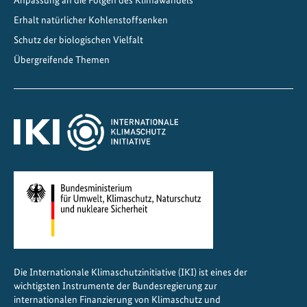
Anpassung an die Folgen des Klimawandels
n
M
Erhalt natürlicher Kohlenstoffsenken
a
Schutz der biologischen Vielfalt
l
Übergreifende Themen
a
w
i
u
n
d
S
a
m
b
i
a
Die Internationale Klimaschutzinitiative (IKI) ist eines der
s
wichtigsten Instrumente der Bundesregierung zur
t
internationalen Finanzierung von Klimaschutz und