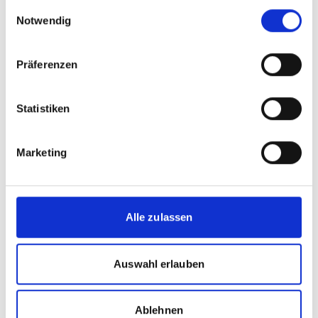
gesammelt haben.
Einwilligungsauswahl
Projekt
Notwendig
Finanzierungswerkstatt Biodiversität für das südliche
Afrika (BioFA)
Präferenzen
Statistiken
Meldungen zum Projekt
Marketing
Alle zulassen
Auswahl erlauben
Ablehnen