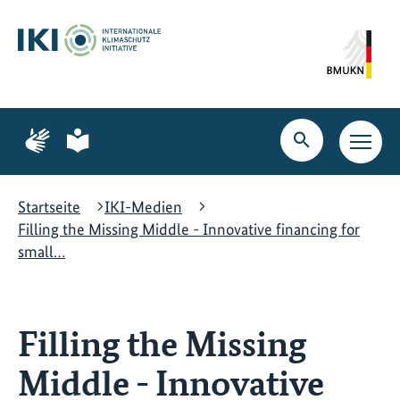
Zum
Zur
Zur
Hauptinhalt
Suche
Hauptnavigation
springen
springen
springen
Zur
Zur
Seite
Seite
Suche
Haupt
für
für
öffnen
Navig
Gebärdensprache
leichte
öffne
Sprache
Startseite
IKI-Medien
Filling the Missing Middle - Innovative financing for
small…
Filling the Missing
Middle - Innovative