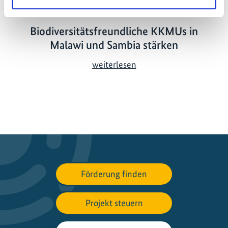
23.01.2023
Biodiversitätsfreundliche KKMUs in
Malawi und Sambia stärken
B
weiterlesen
i
o
d
i
v
e
r
s
Förderung finden
i
t
Projekt steuern
ä
t