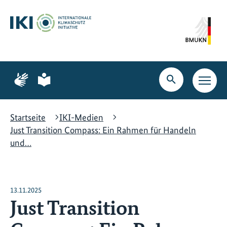
Zum
Zur
Zur
Hauptinhalt
Suche
Hauptnavigation
springen
springen
springen
Zur
Zur
Seite
Seite
Suche
Haupt
für
für
öffnen
Navig
Gebärdensprache
leichte
öffne
Sprache
Startseite
IKI-Medien
Just Transition Compass: Ein Rahmen für Handeln
und…
13.11.2025
Just Transition