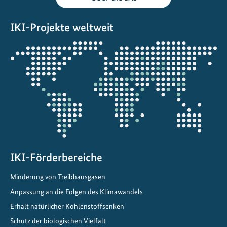
e
g
IKI-Projekte weltweit
a
t
Öffnet
i
die
o
Projektkarte
n
z
u
K
l
i
m
IKI-Förderbereiche
a
Minderung von Treibhausgasen
k
Anpassung an die Folgen des Klimawandels
o
n
Erhalt natürlicher Kohlenstoffsenken
f
Schutz der biologischen Vielfalt