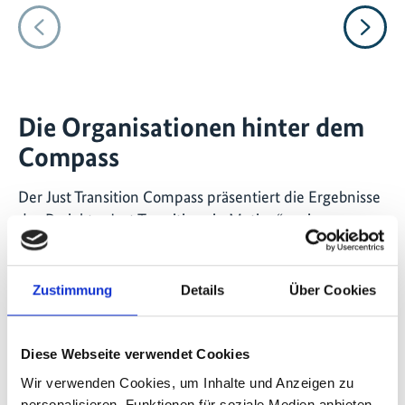
Vorheriges
Nächs
Die Organisationen hinter dem
Compass
Der Just Transition Compass präsentiert die Ergebnisse
des Projekts „Just Transitions in Motion“ – einer
Partnerschaft zwischen Climate Strategies und
LACLIMA, in Zusammenarbeit mit der COP30-
Präsidentschaft und dem brasilianischen Umwelt- und
Zustimmung
Details
Über Cookies
Klimaministerium (MMA).
Das Projekt wird durch die Internationale
Diese Webseite verwendet Cookies
Klimaschutzinitiative (IKI) finanziert und von der GIZ
Wir verwenden Cookies, um Inhalte und Anzeigen zu
im Rahmen des Climate Diplomacy Action Programme
personalisieren, Funktionen für soziale Medien anbieten