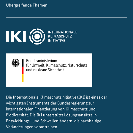
e
Übergreifende Themen
r
e
n
z
e
n
i
n
B
e
r
l
Die Internationale Klimaschutzinitiative (IKI) ist eines der
i
wichtigsten Instrumente der Bundesregierung zur
n
internationalen Finanzierung von Klimaschutz und
u
Biodiversität. Die IKI unterstützt Lösungsansätze in
Entwicklungs- und Schwellenländern, die nachhaltige
n
Veränderungen vorantreiben.
d