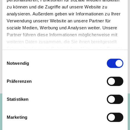
(CDAP) im Auftrag des Bundesministeriums für
zu können und die Zugriffe auf unsere Website zu
Umwelt, Klimaschutz, Naturschutz und nukleare
analysieren. Außerdem geben wir Informationen zu Ihrer
Sicherheit (BMUKN) umgesetzt.
Verwendung unserer Website an unsere Partner für
soziale Medien, Werbung und Analysen weiter. Unsere
Partner führen diese Informationen möglicherweise mit
weiteren Daten zusammen, die Sie ihnen bereitgestellt
haben oder die sie im Rahmen Ihrer Nutzung der Dienste
Seite teilen
https://www.international-climate-
gesammelt haben.
Einwilligungsauswahl
initiative.com/NEWS3413
Notwendig
Präferenzen
Projekt
Statistiken
Marketing
Climate Diplomacy Action Programme (CDAP)