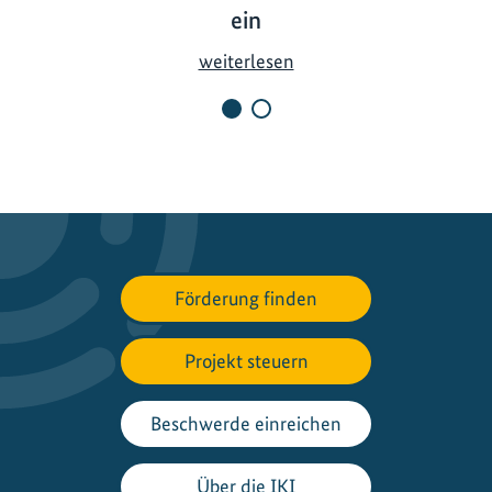
ein
I
weiterlesen
K
I
l
ä
d
t
J
u
Förderung finden
g
e
Projekt steuern
n
d
d
Beschwerde einreichen
e
l
Über die IKI