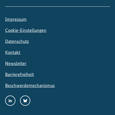
B
o
n
Impressum
n
e
Cookie-Einstellungen
i
Datenschutz
n
Kontakt
Newsletter
Barrierefreiheit
Beschwerdemechanismus
Social
LinkedIn
Bluesky
Media
Links