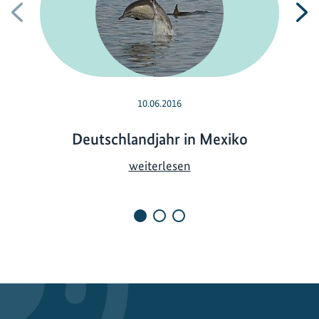
Vorherige
N
10.06.2016
Deutschlandjahr in Mexiko
D
weiterlesen
e
u
t
s
c
h
l
a