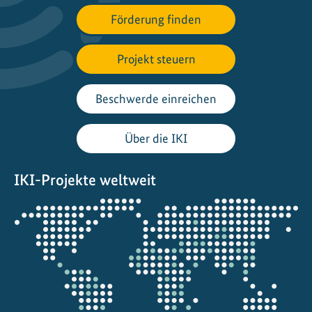
n
Förderung finden
d
j
a
Projekt steuern
h
r
Beschwerde einreichen
i
n
Über die IKI
M
e
IKI-Projekte weltweit
x
i
Öffnet
k
die
o
Projektkarte