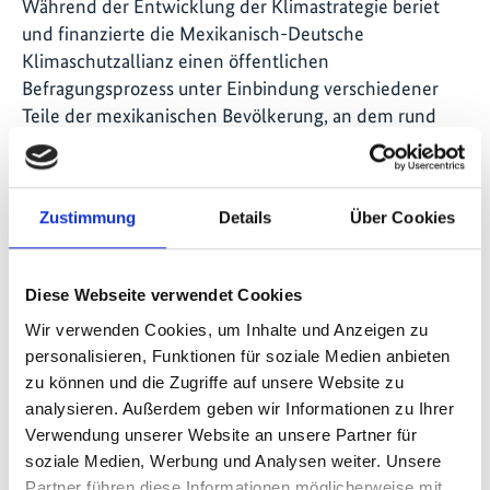
Während der Entwicklung der Klimastrategie beriet
und finanzierte die Mexikanisch-Deutsche
Klimaschutzallianz einen öffentlichen
Befragungsprozess unter Einbindung verschiedener
Teile der mexikanischen Bevölkerung, an dem rund
13.000 Personen teilnahmen. Diese erfolgreiche
öffentliche Beteiligung fördert die gesellschaftliche
Akzeptanz der Strategie. Zudem wurden im Rahmen
Zustimmung
Details
Über Cookies
eines breit und partizipativ angelegten Prozesses
Kriterien für die Priorisierung von Maßnahmen für die
Anpassung an den Klimawandel entwickelt, die
Diese Webseite verwendet Cookies
prominent in der Klimastrategie erscheinen. Die
Wir verwenden Cookies, um Inhalte und Anzeigen zu
Expertinnen und Experten der GIZ lieferten weiterhin
personalisieren, Funktionen für soziale Medien anbieten
fachliche Beiträge zu unterschiedlichen
zu können und die Zugriffe auf unsere Website zu
Themenfeldern und Politiklinien. Derzeit unterstützt
analysieren. Außerdem geben wir Informationen zu Ihrer
die Klimaschutzallianz die Ausarbeitung des
Verwendung unserer Website an unsere Partner für
Klimaschutzprogramms.
soziale Medien, Werbung und Analysen weiter. Unsere
Partner führen diese Informationen möglicherweise mit