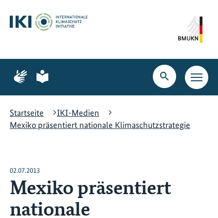
Zum
Zur
Zur
Hauptinhalt
Suche
Hauptnavigation
springen
springen
springen
Zur
Zur
Seite
Seite
Suche
Haupt
für
für
öffnen
Navig
Gebärdensprache
leichte
öffne
Sprache
Startseite
IKI-Medien
Mexiko präsentiert nationale Klimaschutzstrategie
02.07.2013
Mexiko präsentiert
nationale