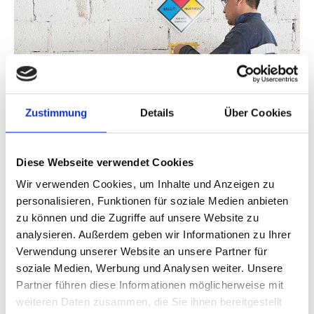
Zustimmung
Details
Über Cookies
Diese Webseite verwendet Cookies
Es ist weiterhin geplant, dass die
Mann in Werkstatt
mexikanischen Partner auch in folgenden Bereichen
Wir verwenden Cookies, um Inhalte und Anzeigen zu
personalisieren, Funktionen für soziale Medien anbieten
über die IKI unterstützt werden. Bei der Förderung der
zu können und die Zugriffe auf unsere Website zu
Kohärenz zwischen Klima- und Energiepolitik im Zuge
analysieren. Außerdem geben wir Informationen zu Ihrer
der Liberalisierung des Energiemarktes und bei der
Verwendung unserer Website an unsere Partner für
Vorbereitung der Umsetzung eines
soziale Medien, Werbung und Analysen weiter. Unsere
Emissionshandelssystems. Ebenfalls soll der Wert von
Partner führen diese Informationen möglicherweise mit
Biodiversität und Ökosystemleistungen in produktiven
weiteren Daten zusammen, die Sie ihnen bereitgestellt
Sektoren, wie den Agrarsektor integriert und die