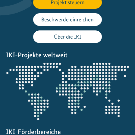
h
Projekt steuern
a
l
Beschwerde einreichen
t
i
Über die IKI
g
k
IKI-Projekte weltweit
e
i
Öffnet
t
die
i
Projektkarte
n
M
e
x
i
k
o
IKI-Förderbereiche