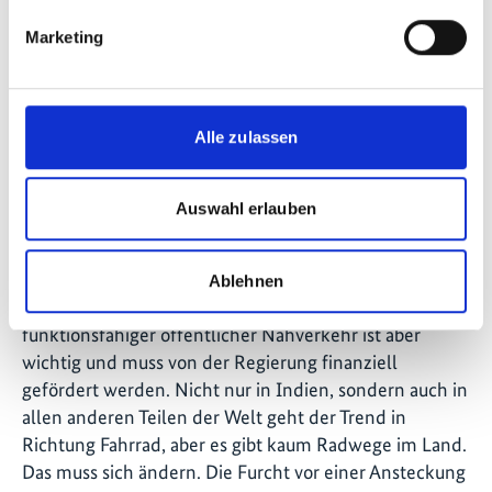
Mobilität in indischen Städten arbeiten Sie
Marketing
derzeit?
COVID-19 wird unserer Städte dauerhaft verändern.
Der Lockdown hat die schwächsten
Alle zulassen
Bevölkerungsgruppen am stärksten getroffen, und das
wird auch so bleiben, wenn die drohende Rezession
einsetzt. Die Mobilität zu Fuß, das Fahrrad und
Auswahl erlauben
öffentliche Verkehrsmittel werden eine wichtige Rolle
spielen, um am Leben teilzunehmen. Nach der
Aufhebung des Lockdowns werden die Menschen den
Ablehnen
öffentlichen Nahverkehr nur zögerlich nutzen. Ein voll
funktionsfähiger öffentlicher Nahverkehr ist aber
wichtig und muss von der Regierung finanziell
gefördert werden. Nicht nur in Indien, sondern auch in
allen anderen Teilen der Welt geht der Trend in
Richtung Fahrrad, aber es gibt kaum Radwege im Land.
Das muss sich ändern. Die Furcht vor einer Ansteckung