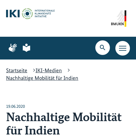
Zum
Zur
Zur
Hauptinhalt
Suche
Hauptnavigation
springen
springen
springen
Zur
Zur
Seite
Seite
Suche
Haupt
für
für
öffnen
Navig
Gebärdensprache
leichte
öffne
Sprache
Startseite
IKI-Medien
Nachhaltige Mobilität für Indien
19.06.2020
Nachhaltige Mobilität
für Indien