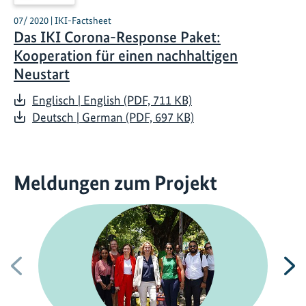
07/ 2020 | IKI-Factsheet
Das IKI Corona-Response Paket:
Kooperation für einen nachhaltigen
Neustart
Englisch | English (PDF, 711 KB)
Deutsch | German (PDF, 697 KB)
Meldungen zum Projekt
Vorherige
N