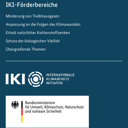
ü
IKI-Förderbereiche
r
Minderung von Treibhausgasen
n
a
Anpassung an die Folgen des Klimawandels
c
Erhalt natürlicher Kohlenstoffsenken
h
Schutz der biologischen Vielfalt
h
Übergreifende Themen
a
l
t
i
g
e
M
o
b
i
l