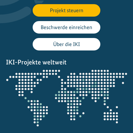
i
e
Projekt steuern
n
:
Beschwerde einreichen
E
i
Über die IKI
n
L
IKI-Projekte weltweit
e
u
Öffnet
c
die
h
Projektkarte
t
t
u
r
m
f