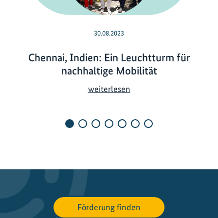
30.08.2023
Chennai, Indien: Ein Leuchtturm für
nachhaltige Mobilität
C
weiterlesen
h
e
n
n
a
i
,
I
n
Förderung finden
d