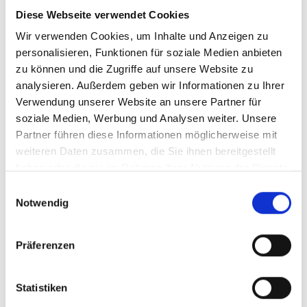
entwickeln, überzeugen wir die Verantwortlichen
Diese Webseite verwendet Cookies
davon, dass die Fortbewegung zu Fuß, das Radfahren
Wir verwenden Cookies, um Inhalte und Anzeigen zu
und der öffentliche Nahverkehr zusammengedacht
personalisieren, Funktionen für soziale Medien anbieten
werden müssen. Pune zum Beispiel plant, seine
zu können und die Zugriffe auf unsere Website zu
Fahrzeugflotte zu verdoppeln und setzt auf
analysieren. Außerdem geben wir Informationen zu Ihrer
Elektrobusse. Durch die COVID-19-Krise sind die
Verwendung unserer Website an unsere Partner für
Fahrgastzahlen von Bus- und U-Bahnbetreibern
soziale Medien, Werbung und Analysen weiter. Unsere
allerdings stark zurückgegangen, was die ohnehin
Partner führen diese Informationen möglicherweise mit
bestehenden finanziellen Probleme der Betreiber noch
weiteren Daten zusammen, die Sie ihnen bereitgestellt
verschärft hat. In Zukunft werden wir mit unserer
haben oder die sie im Rahmen Ihrer Nutzung der Dienste
Arbeit entscheidend dazu beitragen müssen, dass sich
gesammelt haben.
Einwilligungsauswahl
der öffentliche Nahverkehr von den Folgen des
Notwendig
Lockdowns erholt und von den Behörden des
Bundesstaats und der Stadt ausreichend unterstützt
Präferenzen
und finanziert wird.
An welchen Aufgaben und
Statistiken
Herausforderungen für die nachhaltige