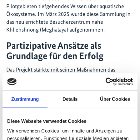
Pilotgebieten tiefgehendes Wissen über aquatische
Ökosysteme. Im März 2025 wurde diese Sammlung in
das neu errichtete Besucherzentrum nahe
Khliehshnong (Meghalaya) aufgenommen.
Partizipative Ansätze als
Grundlage für den Erfolg
Das Projekt stärkte mit seinen Maßnahmen das
Engagement und die Eigenverantwortung der lokalen
Bevölkerung für die Bewirtschaftung der aquatischen
Ressourcen und zeigte, wie erfolgreich Naturschutz ist,
Zustimmung
Details
Über Cookies
wenn er von lokalen Gemeinschaften getragen wird –
und so als skalierbares Modell für anderen Staaten und
Regionen dient.
Diese Webseite verwendet Cookies
Wir verwenden Cookies, um Inhalte und Anzeigen zu
personalisieren, Funktionen für soziale Medien anbieten