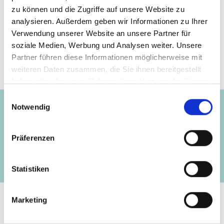
zu können und die Zugriffe auf unsere Website zu
Seite teilen
https://www.international-climate-
analysieren. Außerdem geben wir Informationen zu Ihrer
initiative.com/NEWS3208
Verwendung unserer Website an unsere Partner für
soziale Medien, Werbung und Analysen weiter. Unsere
Partner führen diese Informationen möglicherweise mit
weiteren Daten zusammen, die Sie ihnen bereitgestellt
haben oder die sie im Rahmen Ihrer Nutzung der Dienste
Projekt
gesammelt haben.
Einwilligungsauswahl
Notwendig
Schutz und nachhaltiges Management von
aquatischen Ressourcen im nordöstlichen
Präferenzen
Himalaya
Statistiken
Marketing