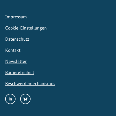
b
i
l
Impressum
d
e
Cookie-Einstellungen
t
Datenschutz
Kontakt
Newsletter
Barrierefreiheit
Beschwerdemechanismus
Social
LinkedIn
Bluesky
Media
Links