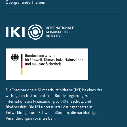
Übergreifende Themen
o
r
d
o
s
t
i
n
d
i
e
n
Die Internationale Klimaschutzinitiative (IKI) ist eines der
a
wichtigsten Instrumente der Bundesregierung zur
u
internationalen Finanzierung von Klimaschutz und
s
Biodiversität. Die IKI unterstützt Lösungsansätze in
Entwicklungs- und Schwellenländern, die nachhaltige
g
Veränderungen vorantreiben.
e