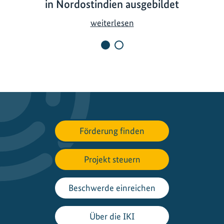
in Nordostindien ausgebildet
J
weiterlesen
u
g
e
n
d
l
i
c
Förderung finden
h
e
Projekt steuern
f
ü
r
Beschwerde einreichen
d
e
Über die IKI
n