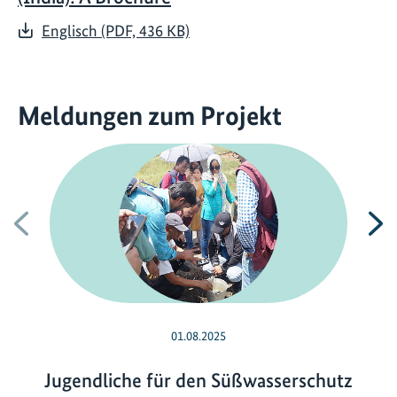
Englisch (PDF, 436 KB)
Meldungen zum Projekt
Vorherige
N
01.08.2025
Jugendliche für den Süßwasserschutz