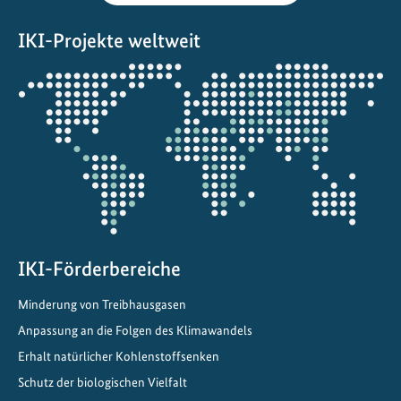
S
IKI-Projekte weltweit
ü
ß
Öffnet
w
die
a
Projektkarte
s
s
e
r
s
c
h
IKI-Förderbereiche
u
Minderung von Treibhausgasen
t
Anpassung an die Folgen des Klimawandels
z
i
Erhalt natürlicher Kohlenstoffsenken
n
Schutz der biologischen Vielfalt
N