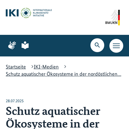
Zum
Zur
Zur
Hauptinhalt
Suche
Hauptnavigation
springen
springen
springen
Zur
Zur
Seite
Seite
Suche
Haupt
für
für
öffnen
Navig
Gebärdensprache
leichte
öffne
Sprache
Startseite
IKI-Medien
Schutz aquatischer Ökosysteme in der nordöstlichen…
28.07.2025
Schutz aquatischer
Ökosysteme in der