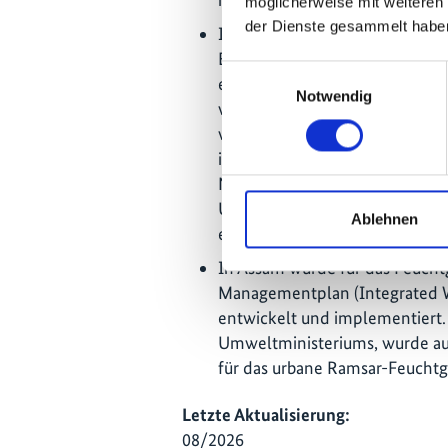
möglicherweise mit weiteren
der Dienste gesammelt habe
In Khliehshnong, Sohra, Meghal
Besucherinformationszentrum 
Einwilligungsauswahl
ein Bewusstsein für endemische
Notwendig
verbesserte die Lebensgrundla
wurde vollständig von zuvor ar
im Anschluss für die Überwach
Naturwanderungen und Umweltb
Umkaber wurden außerdem sie
Ablehnen
einem 200 m langen Flussabschn
In Assam wurde für das Feuchtg
Managementplan (Integrated
entwickelt und implementiert.
Umweltministeriums, wurde a
für das urbane Ramsar-Feuchtg
Letzte Aktualisierung:
08/2026