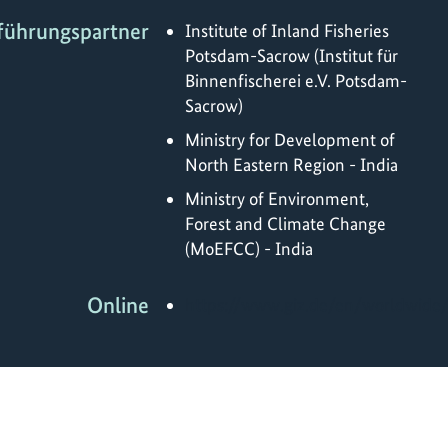
führungspartner
Institute of Inland Fisheries
Potsdam-Sacrow (Institut für
Binnenfischerei e.V. Potsdam-
Sacrow)
Ministry for Development of
North Eastern Region - India
Ministry of Environment,
Forest and Climate Change
(MoEFCC) - India
Online
https://www.giz.de/en/worldwide