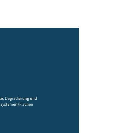
te, Degradierung und
osystemen/Flächen