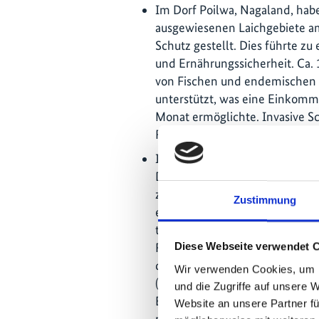
Im Dorf Poilwa, Nagaland, hab
ausgewiesenen Laichgebiete am
Schutz gestellt. Dies führte z
und Ernährungssicherheit. Ca. 
von Fischen und endemischen 
unterstützt, was eine Einkomm
Monat ermöglichte. Invasive 
Feldern entfernt.
In Manipur, am Chakpi-Fluss im
Dörfer zusammengeschlossen, 
zur „Schutzzone“ zu erklären, d
Zustimmung
einheimischen Fischarten schü
touristische Aktivitäten verbie
Frauen überwachten monatlich 
Diese Webseite verwendet 
die Daten im neu eingerichte
Wir verwenden Cookies, um I
(CIC) zur Verfügung. Zusätzlic
und die Zugriffe auf unsere 
Einkommen von vor allem ärme
Website an unsere Partner fü
reduzierten deren Abhängigkei