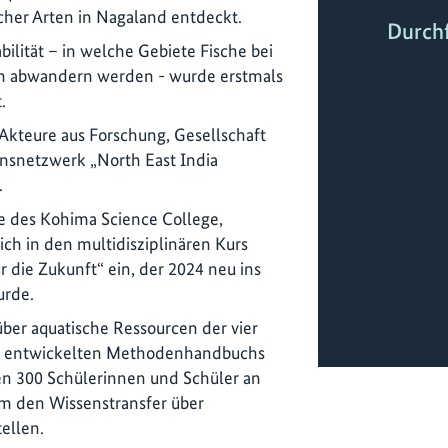
her Arten in Nagaland entdeckt.
Durch
ilität – in welche Gebiete Fische bei
n abwandern werden - wurde erstmals
.
kteure aus Forschung, Gesellschaft
ensnetzwerk „North East India
.
de des Kohima Science College,
ich in den multidisziplinären Kurs
ür die Zukunft“ ein, der 2024 neu ins
rde.
ber aquatische Ressourcen der vier
es entwickelten Methodenhandbuchs
n 300 Schülerinnen und Schüler an
um den Wissenstransfer über
ellen.