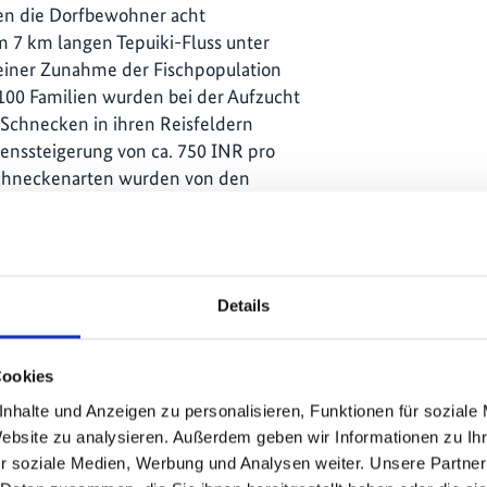
en die Dorfbewohner acht
 7 km langen Tepuiki-Fluss unter
u einer Zunahme der Fischpopulation
100 Familien wurden bei der Aufzucht
Schnecken in ihren Reisfeldern
enssteigerung von ca. 750 INR pro
Schneckenarten wurden von den
 Chandel Distrikt haben sich vier
um einen 8 km langen Flussabschnitt
ie das Laich- und Brutgebiet der
Details
tzte und Fischfang, Sandabbau und
tete. Mehr als 420 Jugendliche und
den Zustand des Flusses und stellen
Cookies
ten Community Information Centre
nhalte und Anzeigen zu personalisieren, Funktionen für soziale
he Lebensunterhalte steigerten das
Website zu analysieren. Außerdem geben wir Informationen zu I
ren Fischer-Haushalten und
r soziale Medien, Werbung und Analysen weiter. Unsere Partner
t von aquatischen Ressourcen.