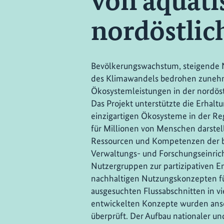
von aquati
nordöstlic
Bevölkerungswachstum, steigende N
des Klimawandels bedrohen zunehm
Ökosystemleistungen in der nordöst
Das Projekt unterstützte die Erhal
einzigartigen Ökosysteme in der Re
für Millionen von Menschen darstell
Ressourcen und Kompetenzen der b
Verwaltungs- und Forschungseinric
Nutzergruppen zur partizipativen E
nachhaltigen Nutzungskonzepten fü
ausgesuchten Flussabschnitten in vi
entwickelten Konzepte wurden ans
überprüft. Der Aufbau nationaler u