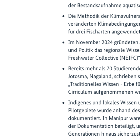
der Bestandsaufnahme aquatisc
Die Methodik der Klimavulnerab
veränderten Klimabedingunge
für drei Fischarten angewendet
Im November 2024 gründeten A
und Politik das regionale Wiss
Freshwater Collective (NEIFC)“
Bereits mehr als 70 Studieren
Jotosma, Nagaland, schrieben s
„Traditionelles Wissen - Erbe f
Cirriculum aufgenommenen wu
Indigenes und lokales Wissen ü
Pilotgebiete wurde anhand d
dokumentiert. In Manipur ware
der Dokumentation beteiligt, 
Generationen hinaus sicherzust