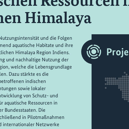
schen Ressourcen 
hen Himalaya
utzungsintensität und die Folgen
end aquatische Habitate und ihre
Proj
lichen Himalaya Region Indiens.
tung und nachhaltige Nutzung der
gion, welche die Lebensgrundlage
en. Dazu stärkte es die
etroffenen indischen
htungen sowie lokaler
ntwicklung von Schutz- und
r aquatische Ressourcen in
er Bundesstaaten. Die
chließend in Pilotmaßnahmen
nd internationaler Netzwerke