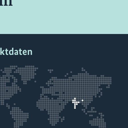
im
ektdaten