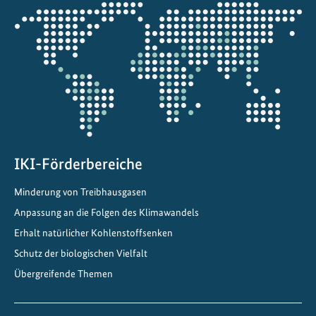
Öffnet
h
die
ü
Projektkarte
t
z
e
n
IKI-Förderbereiche
Minderung von Treibhausgasen
Anpassung an die Folgen des Klimawandels
Erhalt natürlicher Kohlenstoffsenken
Schutz der biologischen Vielfalt
Übergreifende Themen