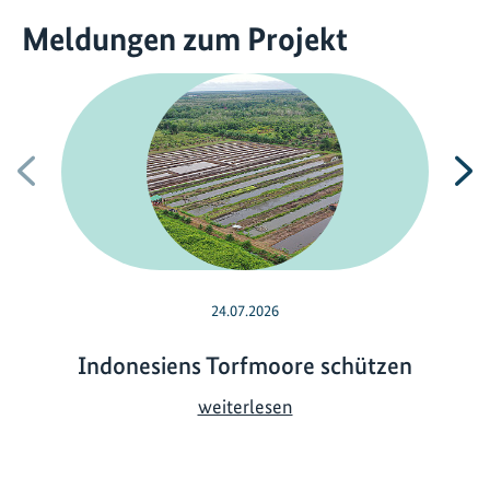
Meldungen zum Projekt
Vorherige
N
24.07.2026
Indonesiens Torfmoore schützen
I
weiterlesen
n
d
o