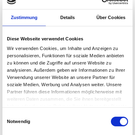
IKI Office
Zukunft – Umwelt – Gesellschaft (ZUG) gGmbH
Zustimmung
Details
Über Cookies
Stresemannstraße 69-71
10963 Berlin
Diese Webseite verwendet Cookies
Wir verwenden Cookies, um Inhalte und Anzeigen zu
Kontaktformular
personalisieren, Funktionen für soziale Medien anbieten
zu können und die Zugriffe auf unsere Website zu
analysieren. Außerdem geben wir Informationen zu Ihrer
Verwendung unserer Website an unsere Partner für
Weitere Informationen
soziale Medien, Werbung und Analysen weiter. Unsere
Partner führen diese Informationen möglicherweise mit
Kampagne „
Wetlands action for people and nature
“
weiteren Daten zusammen, die Sie ihnen bereitgestellt
haben oder die sie im Rahmen Ihrer Nutzung der Dienste
Website der Ramsar-Konvention
gesammelt haben.
Einwilligungsauswahl
Notwendig