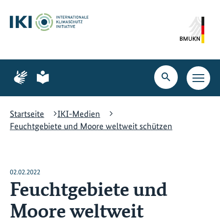
Zum
Zur
Zur
Hauptinhalt
Suche
Hauptnavigation
springen
springen
springen
Zur
Zur
Seite
Seite
Suche
Haupt
für
für
öffnen
Navig
Gebärdensprache
leichte
öffne
Sprache
Startseite
IKI-Medien
Feuchtgebiete und Moore weltweit schützen
02.02.2022
Feuchtgebiete und
Moore weltweit