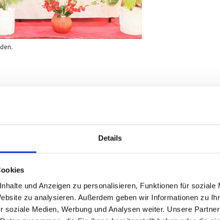
den.
rbesserungen
n drei Berater der Umoja Fisheries
Details
eines umfassenden
ten, wie sie die veralteten BMU-
h einen klaren Vorher-Nachher-
Cookies
rbesserungen vor. Das Treffen lieferte
nhalte und Anzeigen zu personalisieren, Funktionen für soziale
n Verfeinerung der vorgeschlagenen
Website zu analysieren. Außerdem geben wir Informationen zu I
r soziale Medien, Werbung und Analysen weiter. Unsere Partner