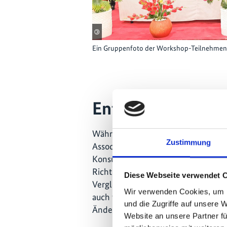
©
Ein Gruppenfoto der Workshop-Teilnehmen
Entscheidende Ve
Während des Workshops präsentierte
Zustimmung
Association (UFIA) die Ergebnisse 
Konsultationsprozesses und erläuter
Richtlinien überprüft hatten. Durc
Diese Webseite verwendet 
Vergleich schlugen sie erhebliche Ve
Wir verwenden Cookies, um I
auch wichtige Beiträge zur weitere
und die Zugriffe auf unsere 
Änderungen.
Website an unsere Partner fü