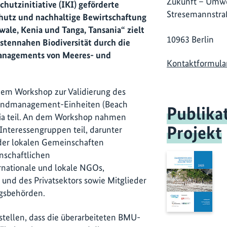
Zukunft – Umwe
hutzinitiative (IKI) geförderte
Stresemannstra
hutz und nachhaltige Bewirtschaftung
ale, Kenia und Tanga, Tansania“ zielt
10963 Berlin
stennahen Biodiversität durch die
 Managements von Meeres- und
Kontaktformula
nem Workshop zur Validierung des
Strandmanagement-Einheiten (Beach
Publika
ia teil. An dem Workshop nahmen
Projekt
Interessengruppen teil, darunter
der lokalen Gemeinschaften
nschaftlichen
rnationale und lokale NGOs,
t und des Privatsektors sowie Mitglieder
ngsbehörden.
stellen, dass die überarbeiteten BMU-