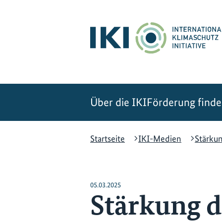
Zum
Zur
Zur
Hauptinhalt
Suche
Hauptnavigation
springen
springen
springen
Über die IKI
Förderung find
Startseite
IKI-Medien
Stärku
05.03.2025
Stärkung 