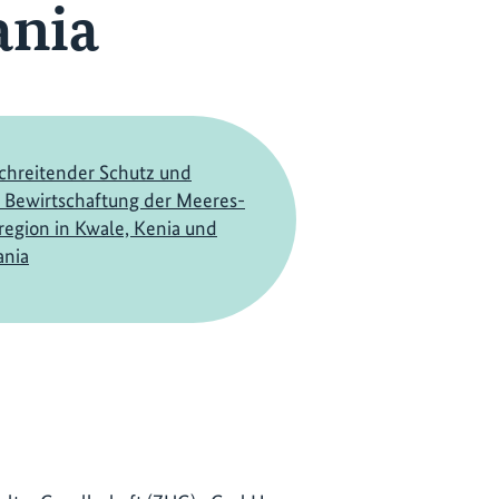
ania
chreitender Schutz und
 Bewirtschaftung der Meeres-
egion in Kwale, Kenia und
ania