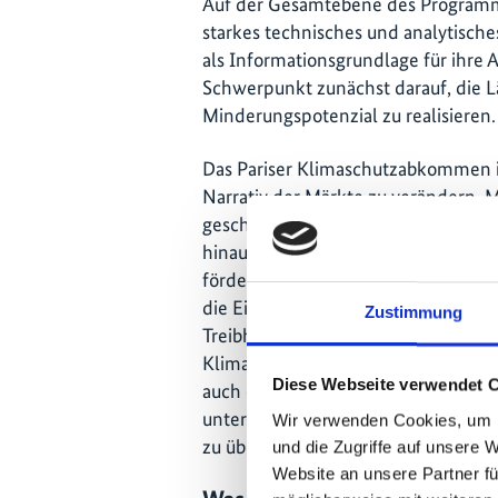
Auf der Gesamtebene des Programm
starkes technisches und analytisc
als Informationsgrundlage für ihre A
Schwerpunkt zunächst darauf, die Lä
Minderungspotenzial zu realisieren.
Das Pariser Klimaschutzabkommen i
Narrativ der Märkte zu verändern. M
geschaffen, einen globalen Kohlens
hinaus grundlegende kooperative A
fördern. Eine weitere wichtige En
die Einreichung von INDCs mit freiw
Zustimmung
Treibhausgasemissionen durch die Ve
Klimaschutzabkommens. Im Einklang
Diese Webseite verwendet 
auch die PMR einige ihrer Aktivität
unterstützen, die Bestimmungen a
Wir verwenden Cookies, um I
zu übernehmen.
und die Zugriffe auf unsere 
Website an unsere Partner fü