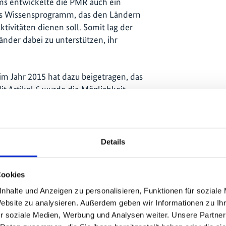
s entwickelte die PMR auch ein
hes Wissensprogramm, das den Ländern
ktivitäten dienen soll. Somit lag der
nder dabei zu unterstützen, ihr
m Jahr 2015 hat dazu beigetragen, das
it Artikel 6 wurde die Möglichkeit
toffmarkt aufzubauen - und darüber
nsätze anzuwenden, die diesen Aufbau
twicklung in diesem Zusammenhang ist
illigen Zielen zur Verringerung von
Details
rtragsparteien des Pariser
 mit diesen Entwicklungen richtete
Cookies
en neu aus, um die Länder dabei zu
us dem Pariser Klimaschutzabkommen
nhalte und Anzeigen zu personalisieren, Funktionen für soziale
Website zu analysieren. Außerdem geben wir Informationen zu I
r soziale Medien, Werbung und Analysen weiter. Unsere Partner