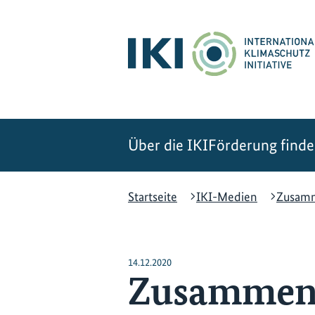
Zum
Zur
Zur
Hauptinhalt
Suche
Hauptnavigation
springen
springen
springen
Über die IKI
Förderung find
Startseite
IKI-Medien
Zusamm
14.12.2020
Zusammenar