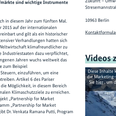
Zukunft – Umwe
fmärkte sind wichtige Instrumente
Stresemannstra
10963 Berlin
ch in diesem Jahr zum fünften Mal.
015 auf der internationalen
Kontaktformula
einbart und gilt als ein historischer
ntensiver Verhandlungen hatten sich
 Weltwirtschaft klimafreundlicher zu
e Industriestaaten dazu verpflichtet,
Videos 
angenen Jahren wuchs weltweit das
e zum Beispiel
Diese Inhalte 
Steuern, einzuführen, um eine
die Marketing-
eiben. Artikel 6 des Pariser
Sie
hier
, um d
ie Möglichkeit, in diesem Bereich
alen Klimaschutzziele zu erreichen.
jekt „Partnership for Market
amm „Partnership for Market
ibt Dr. Venkata Ramana Putti, Program