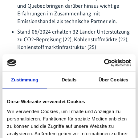
und Quebec bringen darüber hinaus wichtige
Erfahrungen im Zusammenhang mit
Emissionshandel als technische Partner ein.
Stand 06/2024 erhalten 32 Länder Unterstützung
zu CO2-Bepreisung (22), Kohlenstoffmärkte (22),
Kohlenstoffmarktinfrastruktur (25)
Inzwischen wurden von der PMI 17 finale
Vorschläge zur Marktreife- und
Implementierungsunterstützung seitens der
Zustimmung
Details
Über Cookies
Durchführungsländer bewilligt, die auf
systematischen Analysen und
Abstimmungsprozessen mit den relevanten
Diese Webseite verwendet Cookies
Interessensgruppen in den
Implementierungsländern basieren und somit
Wir verwenden Cookies, um Inhalte und Anzeigen zu
den Grundstein zur Einführung von
personalisieren, Funktionen für soziale Medien anbieten
zu können und die Zugriffe auf unsere Website zu
Marktinstrumenten zur CO2-Bepreisung bilden.
analysieren. Außerdem geben wir Informationen zu Ihrer
Davon werden 13 Länderprogramme umgesetzt.