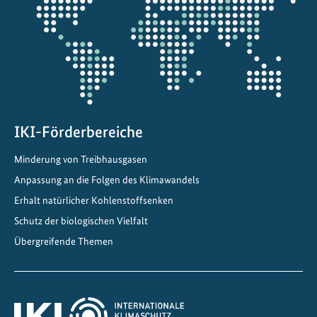
Projektkarte
t
w
i
c
k
l
u
IKI-Förderbereiche
n
g
Minderung von Treibhausgasen
Anpassung an die Folgen des Klimawandels
Erhalt natürlicher Kohlenstoffsenken
Schutz der biologischen Vielfalt
Übergreifende Themen