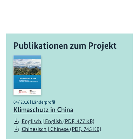
s
a
m
m
e
Publikationen zum Projekt
n
a
r
b
e
i
t
f
04/ 2016 | Länderprofil
ü
Klimaschutz in China
r
Englisch | English (PDF, 477 KB)
e
Chinesisch | Chinese (PDF, 745 KB)
i
n