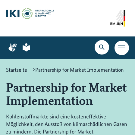
Zum
Zur
Zur
Hauptinhalt
Suche
Hauptnavigation
springen
springen
springen
Zur
Zur
Seite
Seite
Suche
Haupt
für
für
öffnen
Navig
Gebärdensprache
leichte
öffne
Sprache
Startseite
Partnership for Market Implementation
Partnership for Market
Implementation
Kohlenstoffmärkte sind eine kosteneffektive
Möglichkeit, den Ausstoß von klimaschädlichen Gasen
zu mindern. Die Partnership for Market