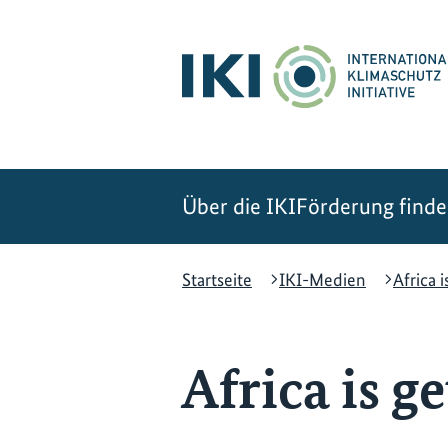
Zum
Zur
Zur
Hauptinhalt
Suche
Hauptnavigation
springen
springen
springen
Über die IKI
Förderung find
Startseite
IKI-Medien
Africa i
Africa is g