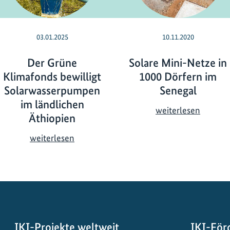
03.01.2025
10.11.2020
Der Grüne
Solare Mini-Netze in
Klimafonds bewilligt
1000 Dörfern im
Solarwasserpumpen
Senegal
im ländlichen
S
weiterlesen
Äthiopien
o
l
D
weiterlesen
a
e
r
r
e
G
M
r
i
ü
n
n
i
IKI-Projekte weltweit
IKI-För
e