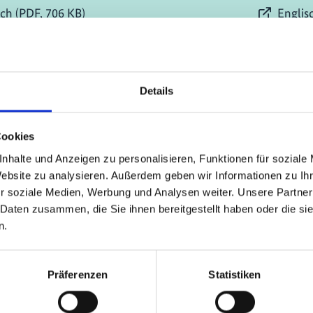
sch (PDF, 706 KB)
Englis
tudie
06/ 2019 | St
 the deal on ‘CDM
Operatio
ion’ – How COP 25
proceeds
Details
 new guardrails for
Englis
mise and what they
Link)
Cookies
r Africa
nhalte und Anzeigen zu personalisieren, Funktionen für soziale
ch (724 KB) (externer Link)
Website zu analysieren. Außerdem geben wir Informationen zu I
r soziale Medien, Werbung und Analysen weiter. Unsere Partner
 Daten zusammen, die Sie ihnen bereitgestellt haben oder die s
n.
mehr Publikationen
Präferenzen
Statistiken