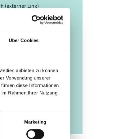
ch (externer Link)
udie
nalizing the share of
 for Article 6
Über Cookies
ch (PDF, 1,1 MB) (externer
 Medien anbieten zu können
hrer Verwendung unserer
 führen diese Informationen
ie im Rahmen Ihrer Nutzung
Marketing