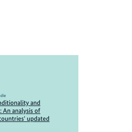
udie
ditionality and
: An analysis of
countries' updated