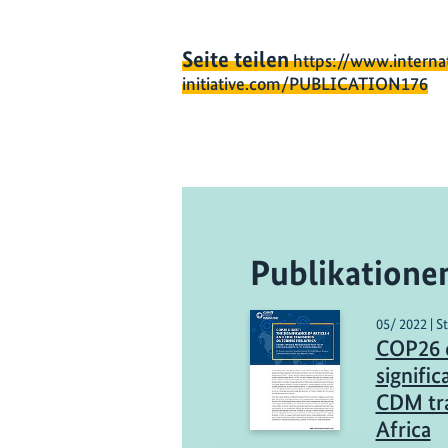
Seite teilen
https://www.interna
initiative.com/PUBLICATION176
Publikatione
05/ 2022 | S
COP26 d
signific
CDM tra
Africa