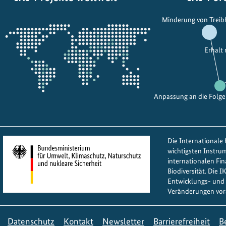
-
K
Öffnet
N
Minderung von Trei
l
die
e
i
Projektkarte
t
m
Erhalt
z
a
e
f
i
o
n
Anpassung an die Folg
n
1
d
0
s
0
b
Die Internationale K
0
e
wichtigsten Instru
D
w
internationalen Fi
Biodiversität. Die 
ö
i
Entwicklungs- und 
r
l
Veränderungen vor
f
l
e
i
Datenschutz
Kontakt
Newsletter
Barrierefreiheit
B
r
g