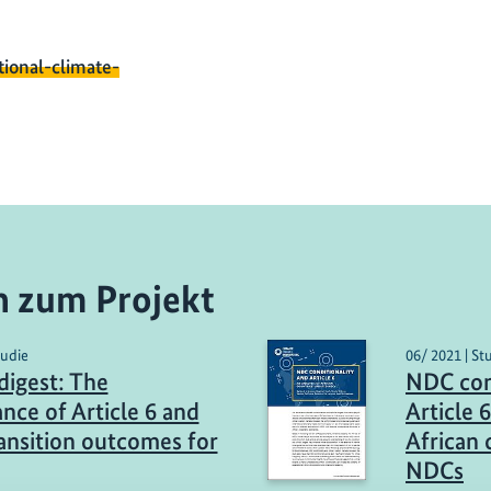
tional-climate-
n zum Projekt
tudie
06/ 2021 | St
igest: The
NDC con
ance of Article 6 and
Article 6
nsition outcomes for
African 
NDCs