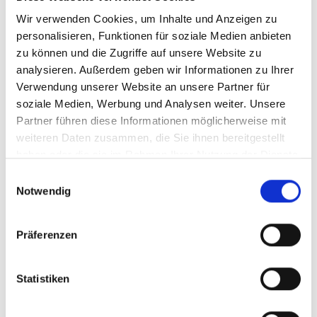
Unlocking Local, Sustainable
Production
Wir verwenden Cookies, um Inhalte und Anzeigen zu
personalisieren, Funktionen für soziale Medien anbieten
Englisch (PDF, 7 MB)
zu können und die Zugriffe auf unsere Website zu
analysieren. Außerdem geben wir Informationen zu Ihrer
Verwendung unserer Website an unsere Partner für
soziale Medien, Werbung und Analysen weiter. Unsere
Partner führen diese Informationen möglicherweise mit
weiteren Daten zusammen, die Sie ihnen bereitgestellt
haben oder die sie im Rahmen Ihrer Nutzung der Dienste
gesammelt haben.
Einwilligungsauswahl
06/ 2025
Notwendig
Guide for conducting environmental
impact assessments of green hydrogen
and power-to-X projects in Argentina
Präferenzen
Spanisch (PDF, 7 MB)
Statistiken