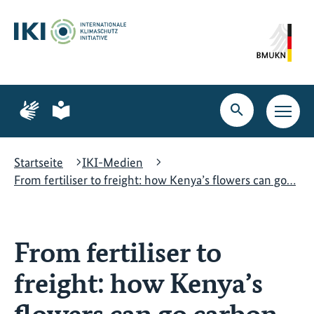
Zum
Zur
Zur
Hauptinhalt
Suche
Hauptnavigation
springen
springen
springen
Zur
Zur
Seite
Seite
Suche
Haupt
für
für
öffnen
Navig
Gebärdensprache
leichte
öffne
Sprache
Startseite
IKI-Medien
From fertiliser to freight: how Kenya’s flowers can go…
From fertiliser to
freight: how Kenya’s
flowers can go carbon-