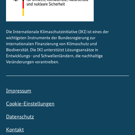
d
e
r
n
Die Internationale Klimaschutzinitiative (IKI) ist eines der
a
wichtigsten Instrumente der Bundesregierung zur
k
internationalen Finanzierung von Klimaschutz und
t
Biodiversität. Die IKI unterstützt Lösungsansätze in
Entwicklungs- und Schwellenländern, die nachhaltige
i
Veränderungen vorantreiben.
v
e
M
o
Impressum
b
i
Cookie-Einstellungen
l
Datenschutz
i
t
Kontakt
ä