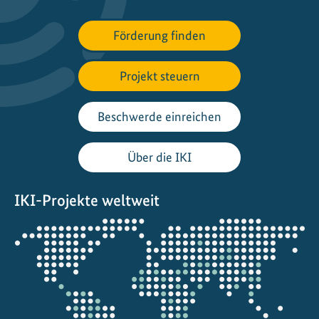
i
n
Förderung finden
e
n
Projekt steuern
s
e
t
Beschwerde einreichen
z
e
Über die IKI
n
a
IKI-Projekte weltweit
u
f
Öffnet
W
die
a
Projektkarte
n
d
e