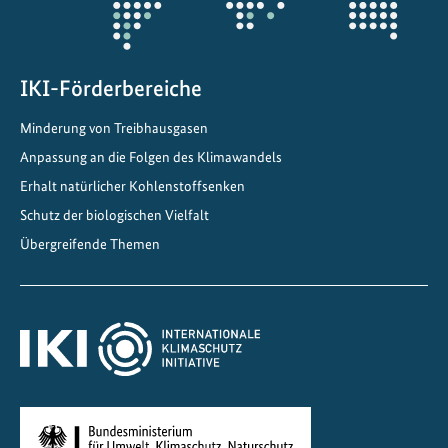
l
:
N
IKI-Förderbereiche
e
u
Minderung von Treibhausgasen
e
Anpassung an die Folgen des Klimawandels
M
a
Erhalt natürlicher Kohlenstoffsenken
ß
Schutz der biologischen Vielfalt
n
Übergreifende Themen
a
h
m
e
n
f
ö
r