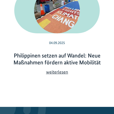
04.09.2025
Philippinen setzen auf Wandel: Neue
Maßnahmen fördern aktive Mobilität
P
weiterlesen
h
i
l
i
p
p