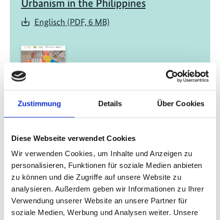
Urbanism in the Philippines
Englisch (PDF, 6 MB)
Zustimmung
Details
Über Cookies
12/ 2025 | Leitfaden
SPARK Best Practice Guide: Tactical
Diese Webseite verwendet Cookies
urbanism interventions to improve
active mobility
Wir verwenden Cookies, um Inhalte und Anzeigen zu
personalisieren, Funktionen für soziale Medien anbieten
Englisch (PDF, 4 MB)
zu können und die Zugriffe auf unsere Website zu
analysieren. Außerdem geben wir Informationen zu Ihrer
Verwendung unserer Website an unsere Partner für
soziale Medien, Werbung und Analysen weiter. Unsere
mehr Publikationen