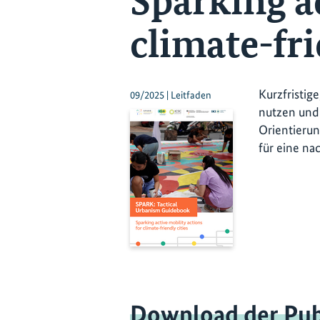
Sparking ac
climate-fri
Kurzfristig
09/2025 | Leitfaden
nutzen und 
Orientierun
für eine na
Download der Pub