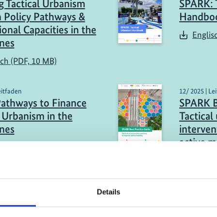
g Tactical Urbanism
SPARK: 
 Policy Pathways &
Handbo
ional Capacities in the
Englis
ines
sch (PDF, 10 MB)
eitfaden
12/ 2025 | Le
Pathways to Finance
SPARK B
l Urbanism in the
Tactical
ines
interven
active m
sch (PDF, 6 MB)
Englis
Details
mehr Publikationen