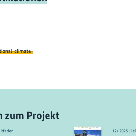
tional-climate-
n zum Projekt
eitfaden
12/ 2025 | Le