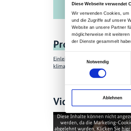
Diese Webseite verwendet 
Wir verwenden Cookies, um I
und die Zugriffe auf unsere 
Website an unsere Partner fü
möglicherweise mit weiteren
Projekt
der Dienste gesammelt habe
Einwilligungsauswahl
Einleitung nachhaltiger Mobilitätsa
Notwendig
klimafreundliche Städte (SPARK)
Ablehnen
Videos zum Proje
Diese Inhalte können nicht angez
werden, da die Marketing-Cooki
abgelehnt wurden. Klicken Sie
hier