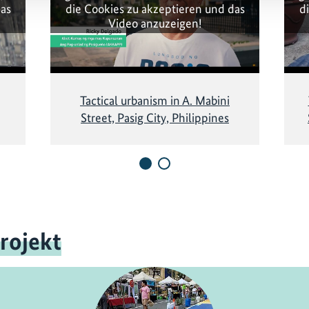
das
die Cookies zu akzeptieren und das
d
Video anzuzeigen!
Tactical urbanism in A. Mabini
Street, Pasig City, Philippines
rojekt