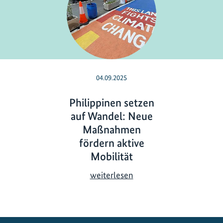
04.09.2025
Philippinen setzen
auf Wandel: Neue
Maßnahmen
fördern aktive
Mobilität
P
weiterlesen
h
i
l