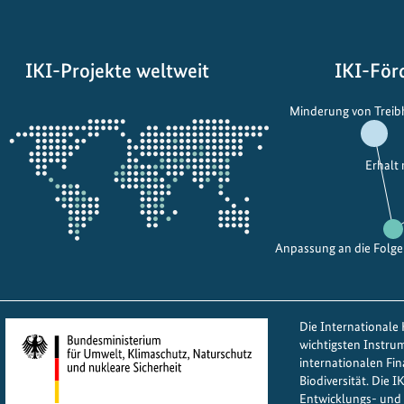
i
p
p
IKI-Projekte weltweit
IKI-För
i
n
Öffnet
Minderung von Trei
e
die
n
Projektkarte
s
Erhalt
e
t
z
Anpassung an die Folg
e
n
a
u
Die Internationale K
f
wichtigsten Instru
W
internationalen Fi
Biodiversität. Die 
a
Entwicklungs- und 