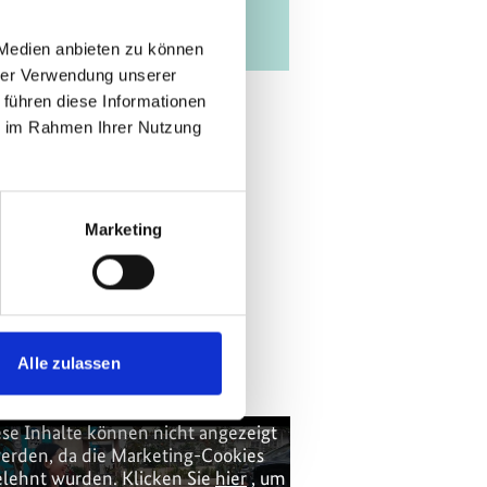
 Medien anbieten zu können
hrer Verwendung unserer
 führen diese Informationen
ie im Rahmen Ihrer Nutzung
Marketing
Alle zulassen
se Inhalte können nicht angezeigt
Diese Inhalte kön
erden, da die Marketing-Cookies
werden, da die 
lehnt wurden. Klicken Sie
hier
, um
abgelehnt wurden.