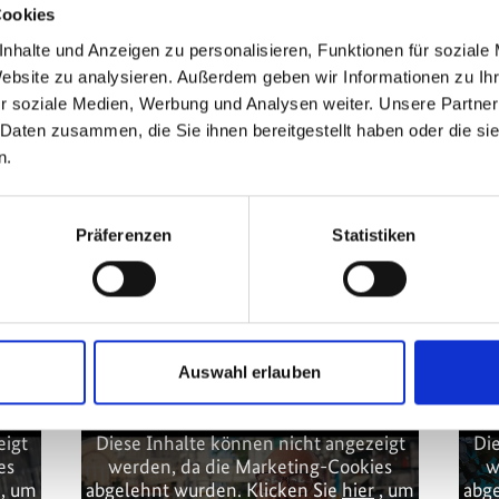
Cookies
nhalte und Anzeigen zu personalisieren, Funktionen für soziale
Website zu analysieren. Außerdem geben wir Informationen zu I
r soziale Medien, Werbung und Analysen weiter. Unsere Partner
 Daten zusammen, die Sie ihnen bereitgestellt haben oder die s
n.
ktionen für
Präferenzen
Statistiken
Auswahl erlauben
kt
eigt
Diese Inhalte können nicht angezeigt
Die
es
werden, da die Marketing-Cookies
w
, um
abgelehnt wurden. Klicken Sie
hier
, um
abge