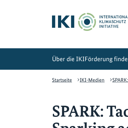
Zum
Zur
Zur
Hauptinhalt
Suche
Hauptnavigation
springen
springen
springen
Über die IKI
Förderung find
Startseite
IKI-Medien
SPARK: 
SPARK: Tac