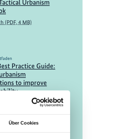
Tactical Urbanism
ok
ch (PDF, 4 MB)
itfaden
est Practice Guide:
 urbanism
tions to improve
obility
ch (PDF, 4 MB)
Über Cookies