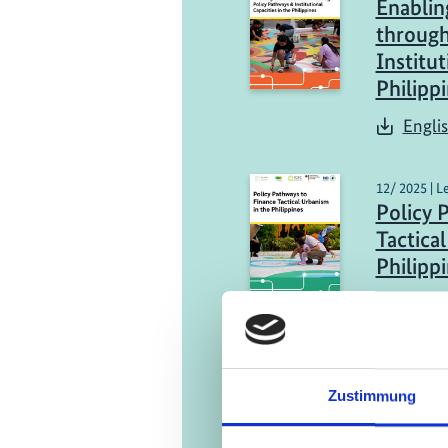
Enablin
through
Institut
Philipp
Engli
12/ 2025 | L
Policy 
Tactica
Philipp
Engli
Zustimmung