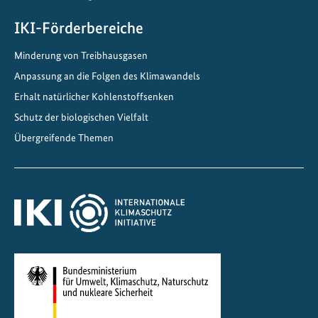
v
e
IKI-Förderbereiche
n
Minderung von Treibhausgasen
E
Anpassung an die Folgen des Klimawandels
b
A
Erhalt natürlicher Kohlenstoffsenken
-
Schutz der biologischen Vielfalt
R
Übergreifende Themen
o
a
d
m
a
p
i
n
I
n