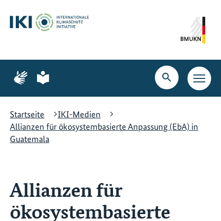
Zum
Zur
Zur
Hauptinhalt
Suche
Hauptnavigation
springen
springen
springen
Zur
Zur
Seite
Seite
Suche
Haupt
für
für
öffnen
Navig
Gebärdensprache
leichte
öffne
Sprache
Startseite
IKI-Medien
Allianzen für ökosystembasierte Anpassung (EbA) in
Guatemala
Allianzen für
ökosystembasierte