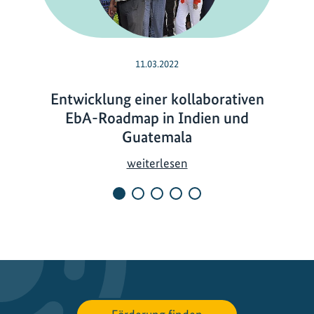
11.03.2022
Entwicklung einer kollaborativen
EbA-Roadmap in Indien und
Guatemala
E
weiterlesen
n
t
w
i
c
k
l
u