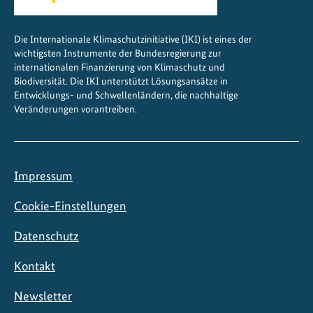
d
i
Die Internationale Klimaschutzinitiative (IKI) ist eines der
e
wichtigsten Instrumente der Bundesregierung zur
n
internationalen Finanzierung von Klimaschutz und
u
Biodiversität. Die IKI unterstützt Lösungsansätze in
Entwicklungs- und Schwellenländern, die nachhaltige
n
Veränderungen vorantreiben.
d
G
u
a
Impressum
t
e
Cookie-Einstellungen
m
Datenschutz
a
l
Kontakt
a
Newsletter