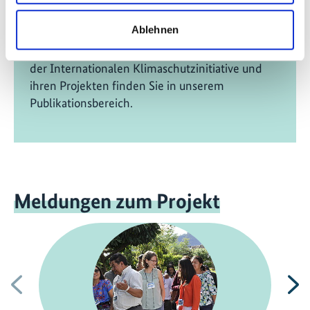
Englisch (externer Link)
Ablehnen
Weitere Publikationen im Zusammenhang mit
der Internationalen Klimaschutzinitiative und
ihren Projekten finden Sie in unserem
Publikationsbereich.
Meldungen zum Projekt
Vorherige
N