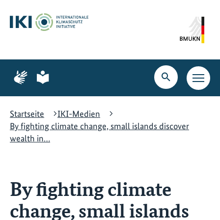
Zum
Zur
Zur
Hauptinhalt
Suche
Hauptnavigation
springen
springen
springen
Zur
Zur
Seite
Seite
Suche
Haupt
für
für
öffnen
Navig
Gebärdensprache
leichte
öffne
Sprache
Startseite
IKI-Medien
By fighting climate change, small islands discover
wealth in…
By fighting climate
change, small islands