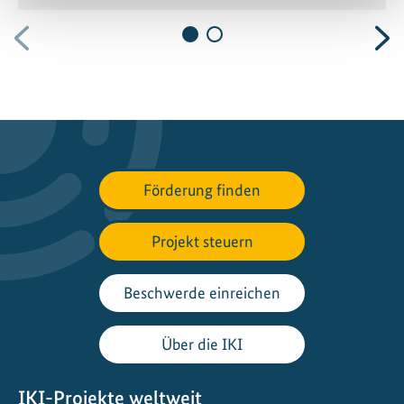
Vorherige
N
Förderung finden
Projekt steuern
Beschwerde einreichen
Über die IKI
IKI-Projekte weltweit