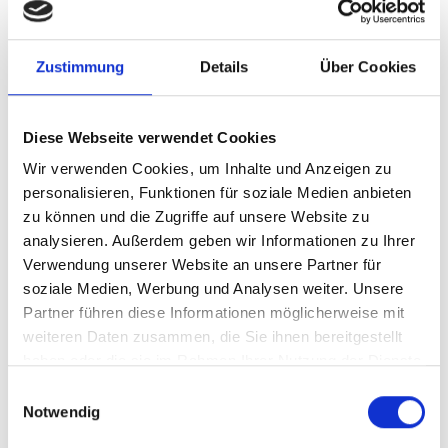
Sprache
Englisch
Zustimmung
Details
Über Cookies
Dauer
07:27
Diese Webseite verwendet Cookies
Veröffentlichungsdatum
Wir verwenden Cookies, um Inhalte und Anzeigen zu
2023
personalisieren, Funktionen für soziale Medien anbieten
zu können und die Zugriffe auf unsere Website zu
Land
analysieren. Außerdem geben wir Informationen zu Ihrer
Komoren
Verwendung unserer Website an unsere Partner für
soziale Medien, Werbung und Analysen weiter. Unsere
Projekt
Partner führen diese Informationen möglicherweise mit
weiteren Daten zusammen, die Sie ihnen bereitgestellt
Leitung der Dekade der Vereinten Nationen zur
haben oder die sie im Rahmen Ihrer Nutzung der Dienste
Wiederherstellung von Ökosystemen 2021-2030: Ein
gesammelt haben.
Einwilligungsauswahl
Multi-Partner-Treuhandfonds zur Mobilisierung
Notwendig
globaler Maßnahmen