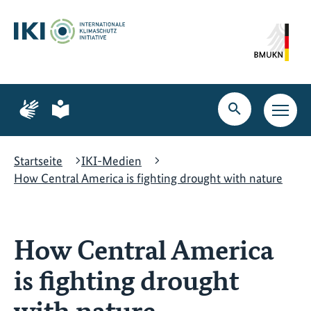
Zum
Zur
Zur
Hauptinhalt
Suche
Hauptnavigation
springen
springen
springen
Zur
Zur
Seite
Seite
Suche
Haupt
für
für
öffnen
Navig
Gebärdensprache
leichte
öffne
Sprache
Startseite
IKI-Medien
How Central America is fighting drought with nature
How Central America
is fighting drought
with nature