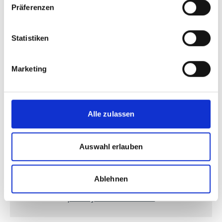
Präferenzen
Videos zum Projekt
Statistiken
Diese Inhalte können nicht angezeigt werden, da die
Marketing-Cookies abgelehnt wurden. Klicken Sie
Marketing
hier
, um die Cookies zu akzeptieren und das Video
anzuzeigen!
Alle zulassen
Auswahl erlauben
Ablehnen
How Africa’s Sahel region tackles conflict,
poverty with restoration