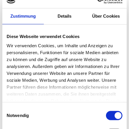
Englisch
Zustimmung
Details
Über Cookies
Dauer
06:35
Diese Webseite verwendet Cookies
Veröffentlichungsdatum
2023
Wir verwenden Cookies, um Inhalte und Anzeigen zu
personalisieren, Funktionen für soziale Medien anbieten
Land
zu können und die Zugriffe auf unsere Website zu
El Salvador
analysieren. Außerdem geben wir Informationen zu Ihrer
Verwendung unserer Website an unsere Partner für
Projekt
soziale Medien, Werbung und Analysen weiter. Unsere
Partner führen diese Informationen möglicherweise mit
Leitung der Dekade der Vereinten Nationen zur
weiteren Daten zusammen, die Sie ihnen bereitgestellt
Wiederherstellung von Ökosystemen 2021-2030: Ein
haben oder die sie im Rahmen Ihrer Nutzung der Dienste
gesammelt haben.
Multi-Partner-Treuhandfonds zur Mobilisierung
Einwilligungsauswahl
globaler Maßnahmen
Notwendig