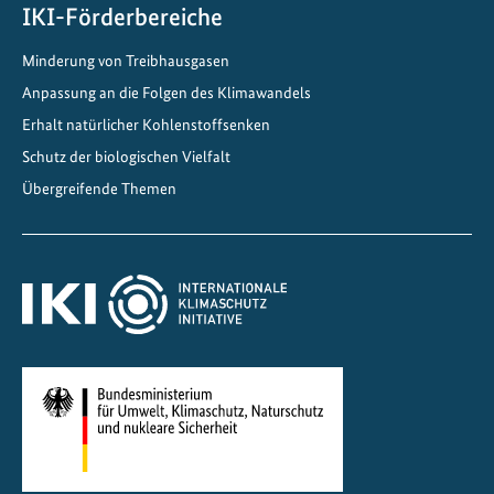
e
IKI-Förderbereiche
r
Minderung von Treibhausgasen
i
Anpassung an die Folgen des Klimawandels
k
a
Erhalt natürlicher Kohlenstoffsenken
u
Schutz der biologischen Vielfalt
n
Übergreifende Themen
d
d
i
e
K
a
r
i
b
i
k