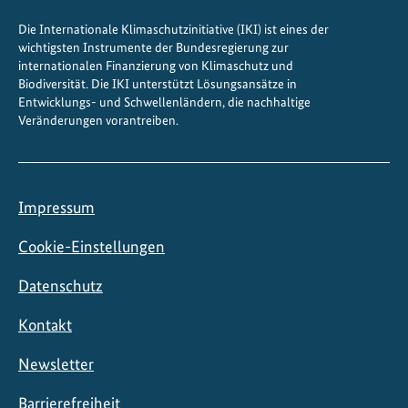
–
Die Internationale Klimaschutzinitiative (IKI) ist eines der
d
wichtigsten Instrumente der Bundesregierung zur
u
internationalen Finanzierung von Klimaschutz und
r
Biodiversität. Die IKI unterstützt Lösungsansätze in
Entwicklungs- und Schwellenländern, die nachhaltige
c
Veränderungen vorantreiben.
h
m
e
i
Impressum
n
e
Cookie-Einstellungen
A
Datenschutz
u
g
Kontakt
e
n
Newsletter
u
n
Barrierefreiheit