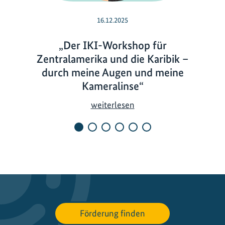
16.12.2025
„Der IKI-Workshop für
Zentralamerika und die Karibik –
durch meine Augen und meine
Kameralinse“
„
weiterlesen
D
e
r
I
K
I
-
W
Förderung finden
o