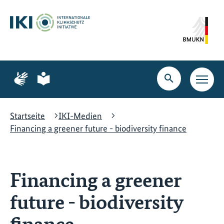
Zum
Zur
Zur
Hauptinhalt
Suche
Hauptnavigation
springen
springen
springen
Zur
Zur
Seite
Seite
Suche
Haupt
für
für
öffnen
Navig
Gebärdensprache
leichte
öffne
Sprache
Startseite
IKI-Medien
Financing a greener future - biodiversity finance
Financing a greener
future - biodiversity
finance