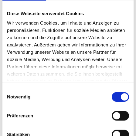
Diese Webseite verwendet Cookies
Vorherige
N
Wir verwenden Cookies, um Inhalte und Anzeigen zu
personalisieren, Funktionen für soziale Medien anbieten
zu können und die Zugriffe auf unsere Website zu
analysieren. Außerdem geben wir Informationen zu Ihrer
Verwendung unserer Website an unsere Partner für
soziale Medien, Werbung und Analysen weiter. Unsere
Publikationen zum Projekt
Partner führen diese Informationen möglicherweise mit
weiteren Daten zusammen, die Sie ihnen bereitgestellt
haben oder die sie im Rahmen Ihrer Nutzung der Dienste
gesammelt haben.
Einwilligungsauswahl
Notwendig
Präferenzen
11/ 2023 | Bildungsmaterialien
Policy Brief Lessons from
Implementing Credit Scoring to
Statistiken