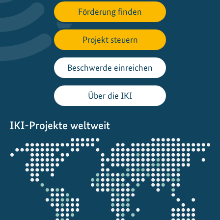
E
Förderung finden
n
t
Projekt steuern
w
a
l
Beschwerde einreichen
d
u
Über die IKI
n
g
IKI-Projekte weltweit
s
t
Öffnet
o
die
p
Projektkarte
p
e
n
,