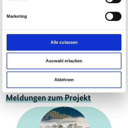
Advance Green financial inclusion for
Smallholder Farmers
Marketing
Englisch (PDF, 8 MB)
Weitere Publikationen im Zusammenhang mit
Alle zulassen
der Internationalen Klimaschutzinitiative und
ihren Projekten finden Sie in unserem
Publikationsbereich.
Auswahl erlauben
Ablehnen
Meldungen zum Projekt