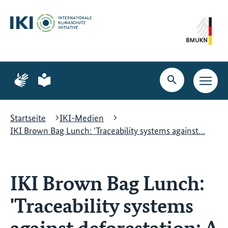
Zum
Zur
Zur
Hauptinhalt
Suche
Hauptnavigation
springen
springen
springen
Zur
Zur
Seite
Seite
Suche
Haupt
für
für
öffnen
Navig
Gebärdensprache
leichte
öffne
Sprache
Startseite
IKI-Medien
IKI Brown Bag Lunch: 'Traceability systems against…
IKI Brown Bag Lunch:
'Traceability systems
against deforestation: A