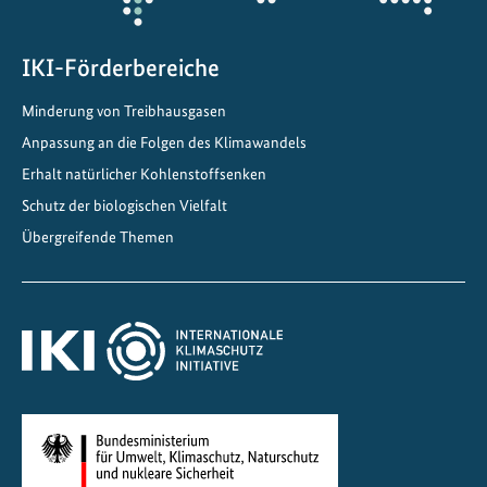
M
e
IKI-Förderbereiche
n
s
Minderung von Treibhausgasen
c
Anpassung an die Folgen des Klimawandels
h
e
Erhalt natürlicher Kohlenstoffsenken
n
Schutz der biologischen Vielfalt
z
Übergreifende Themen
u
s
a
m
m
e
n
z
u