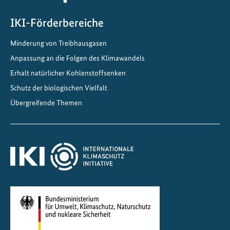
e
r
IKI-Förderbereiche
s
Minderung von Treibhausgasen
i
Anpassung an die Folgen des Klimawandels
t
ä
Erhalt natürlicher Kohlenstoffsenken
t
Schutz der biologischen Vielfalt
i
Übergreifende Themen
n
I
n
d
o
n
e
s
i
e