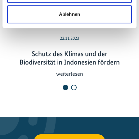
Ablehnen
22.11.2023
Schutz des Klimas und der
Biodiversität in Indonesien fördern
S
weiterlesen
c
h
u
t
z
d
e
s