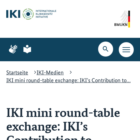
Zum
Zur
Zur
Hauptinhalt
Suche
Hauptnavigation
springen
springen
springen
Zur
Zur
Seite
Seite
Suche
Haupt
für
für
öffnen
Navig
Gebärdensprache
leichte
öffne
Sprache
Startseite
IKI-Medien
IKI mini round-table exchange: IKI’s Contribution to…
IKI mini round-table
exchange: IKI’s
Contribution to