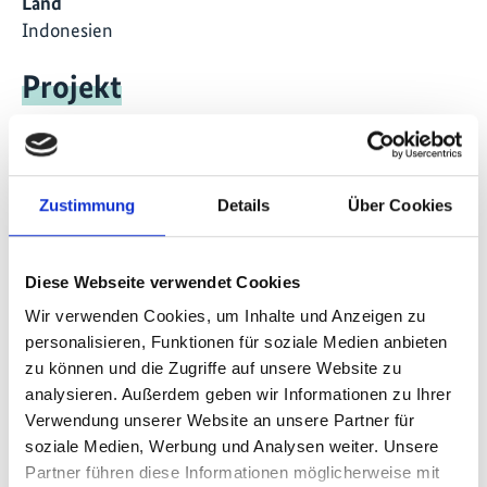
Land
Indonesien
Projekt
Climate and Biodiversity Hub Indonesia
Zustimmung
Details
Über Cookies
Videos zum Projekt
Diese Webseite verwendet Cookies
Diese Inhalte können nicht angezeigt werden, da die
Wir verwenden Cookies, um Inhalte und Anzeigen zu
Marketing-Cookies abgelehnt wurden. Klicken Sie
personalisieren, Funktionen für soziale Medien anbieten
hier
, um die Cookies zu akzeptieren und das Video
zu können und die Zugriffe auf unsere Website zu
anzuzeigen!
analysieren. Außerdem geben wir Informationen zu Ihrer
Verwendung unserer Website an unsere Partner für
soziale Medien, Werbung und Analysen weiter. Unsere
Partner führen diese Informationen möglicherweise mit