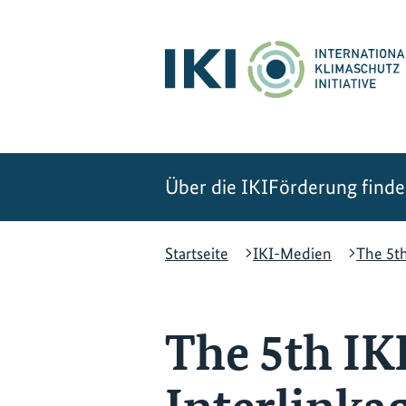
Zum
Zur
Zur
Hauptinhalt
Suche
Hauptnavigation
springen
springen
springen
Über die IKI
Förderung find
Startseite
IKI-Medien
The 5t
The 5th IK