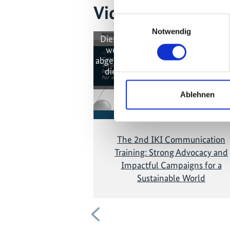
Videos zum Proje
Einwilligungsauswahl
Notwendig
Diese Inhalte können nicht angez
werden, da die Marketing-Cooki
abgelehnt wurden. Klicken Sie
hier
die Cookies zu akzeptieren und 
Video anzuzeigen!
Ablehnen
The 2nd IKI Communication
Training: Strong Advocacy and
Impactful Campaigns for a
Sustainable World
Vorherige