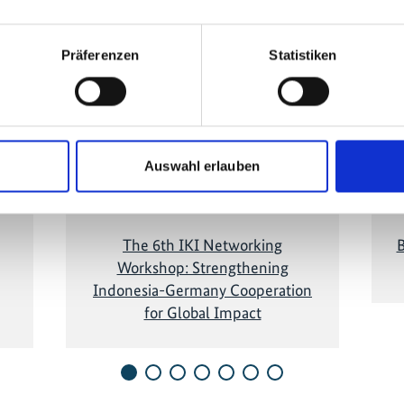
kt
Präferenzen
Statistiken
eigt
Diese Inhalte können nicht angezeigt
Die
es
werden, da die Marketing-Cookies
w
, um
abgelehnt wurden. Klicken Sie
hier
, um
abge
das
die Cookies zu akzeptieren und das
d
Video anzuzeigen!
Auswahl erlauben
The 6th IKI Networking
B
Workshop: Strengthening
Indonesia-Germany Cooperation
for Global Impact