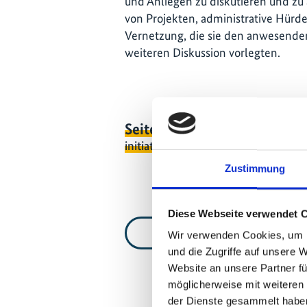
und Anliegen zu diskutieren und zu a
von Projekten, administrative Hürd
Vernetzung, die sie den anwesende
weiteren Diskussion vorlegten.
Seite teilen
https://www.interna
initiative.com/VIDEO1187
Zustimmung
Diese Webseite verwendet 
Zur Videoliste
Wir verwenden Cookies, um I
und die Zugriffe auf unsere 
Website an unsere Partner fü
möglicherweise mit weiteren
der Dienste gesammelt habe