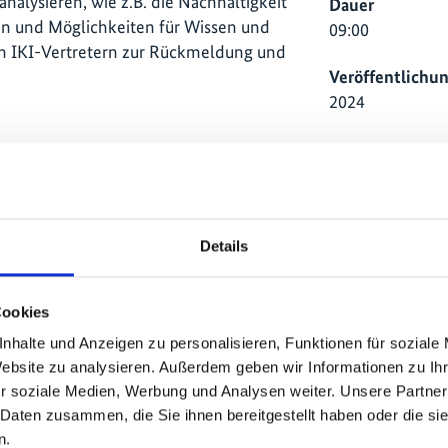
nalysieren, wie z.B. die Nachhaltigkeit
Dauer
en und Möglichkeiten für Wissen und
09:00
n IKI-Vertretern zur Rückmeldung und
Veröffentlichu
2024
Land
Indonesien
tional-climate-
Projekt
Details
Climate and Bio
Cookies
nhalte und Anzeigen zu personalisieren, Funktionen für soziale
Website zu analysieren. Außerdem geben wir Informationen zu I
r soziale Medien, Werbung und Analysen weiter. Unsere Partner
 Daten zusammen, die Sie ihnen bereitgestellt haben oder die s
n.