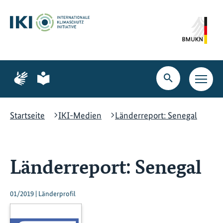
Zum
Zur
Zur
Hauptinhalt
Suche
Hauptnavigation
springen
springen
springen
Zur
Zur
Seite
Seite
Suche
Haupt
für
für
öffnen
Navig
Gebärdensprache
leichte
öffne
Sprache
Startseite
IKI-Medien
Länderreport: Senegal
Länderreport: Senegal
01/2019 | Länderprofil