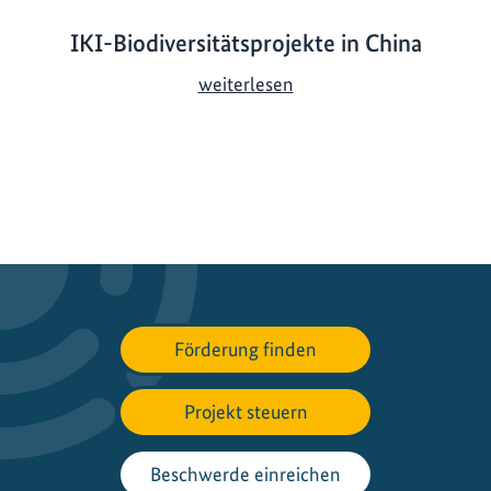
IKI-Biodiversitätsprojekte in China
I
weiterlesen
K
I
-
B
i
o
d
i
v
Förderung finden
e
r
s
Projekt steuern
i
t
Beschwerde einreichen