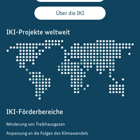
ä
t
Über die IKI
s
p
IKI-Projekte weltweit
r
o
Öffnet
j
die
e
Projektkarte
k
t
e
i
n
C
h
IKI-Förderbereiche
i
Minderung von Treibhausgasen
n
Anpassung an die Folgen des Klimawandels
a