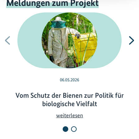
Meldungen zum Projekt
Vorherige
N
06.05.2026
Vom Schutz der Bienen zur Politik für
biologische Vielfalt
V
weiterlesen
o
m
S