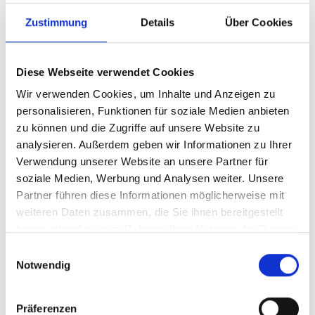
Zustimmung
Details
Über Cookies
Land, Water, Life – The Impact of the BES
Diese Webseite verwendet Cookies
Solution Fund in Viet Nam
Wir verwenden Cookies, um Inhalte und Anzeigen zu
personalisieren, Funktionen für soziale Medien anbieten
zu können und die Zugriffe auf unsere Website zu
Vorherige
N
analysieren. Außerdem geben wir Informationen zu Ihrer
Verwendung unserer Website an unsere Partner für
soziale Medien, Werbung und Analysen weiter. Unsere
Partner führen diese Informationen möglicherweise mit
weiteren Daten zusammen, die Sie ihnen bereitgestellt
Publikationen zum Projekt
haben oder die sie im Rahmen Ihrer Nutzung der Dienste
gesammelt haben.
Einwilligungsauswahl
Notwendig
Präferenzen