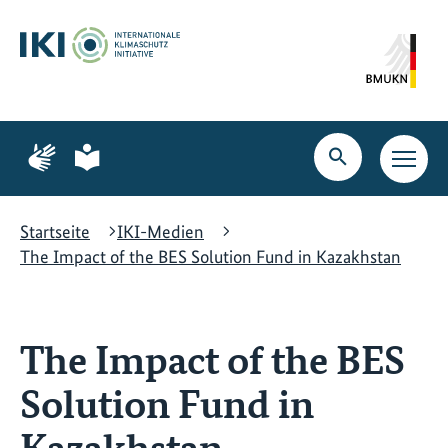
Zum
Zur
Zur
Hauptinhalt
Suche
Hauptnavigation
springen
springen
springen
Zur
Zur
Seite
Seite
Suche
Haupt
für
für
öffnen
Navig
Gebärdensprache
leichte
öffne
Sprache
Startseite
IKI-Medien
The Impact of the BES Solution Fund in Kazakhstan
The Impact of the BES
Solution Fund in
Kazakhstan