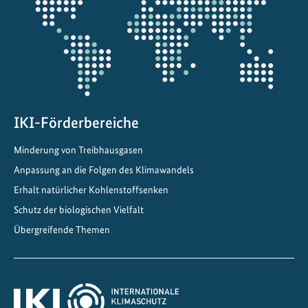
Projektkarte
o
l
i
t
i
k
f
IKI-Förderbereiche
ü
Minderung von Treibhausgasen
r
Anpassung an die Folgen des Klimawandels
b
i
Erhalt natürlicher Kohlenstoffsenken
o
Schutz der biologischen Vielfalt
l
Übergreifende Themen
o
g
i
s