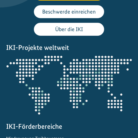
b
Beschwerde einreichen
i
o
Über die IKI
l
o
g
IKI-Projekte weltweit
i
Öffnet
s
die
c
Projektkarte
h
e
V
i
e
l
f
IKI-Förderbereiche
a
l