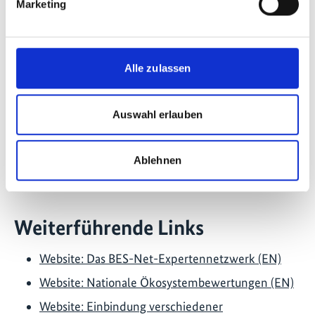
Biodiversitätsinformationen, veröffentlicht
Marketing
Nachrichten über BES-Net und seine 132 Partner,
verbreitet Informationen über freie Stellen und
bevorstehende Veranstaltungen und bietet eine
Alle zulassen
Online-Bibliothek mit über 4.600
Wissensressourcen (www.besnet.world).
Auswahl erlauben
Letzte Aktualisierung:
08/2026
Ablehnen
Weiterführende Links
Website: Das BES-Net-Expertennetzwerk (EN)
Website: Nationale Ökosystembewertungen (EN)
Website: Einbindung verschiedener