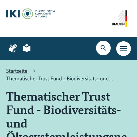
Zum
Zur
Zur
Hauptinhalt
Suche
Hauptnavigation
springen
springen
springen
Zur
Zur
Seite
Seite
Suche
Haupt
für
für
öffnen
Navig
Gebärdensprache
leichte
öffne
Sprache
Startseite
Thematischer Trust Fund - Biodiversitäts- und…
Thematischer Trust
Fund - Biodiversitäts-
und
Ökosystemleistungsne