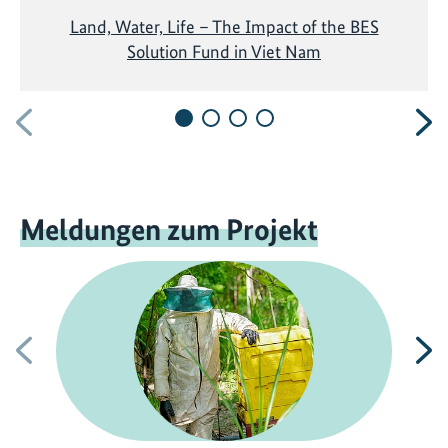
Land, Water, Life – The Impact of the BES
Solution Fund in Viet Nam
Vorherige
N
Meldungen zum Projekt
Vorherige
N