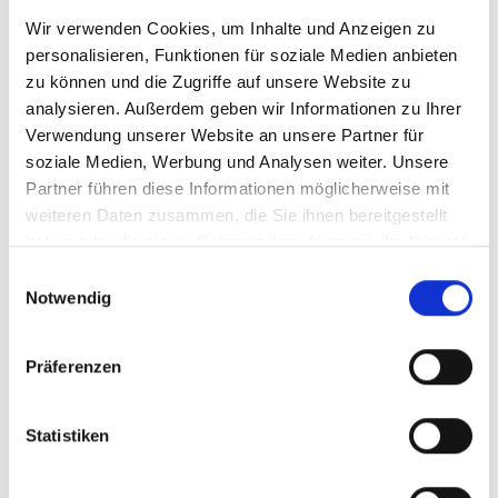
Die UNESCO bietet beratende und technische
Wir verwenden Cookies, um Inhalte und Anzeigen zu
Unterstützung, um die Mobilisierung und
personalisieren, Funktionen für soziale Medien anbieten
Einbindung von indigenem und lokalem Wissen
zu können und die Zugriffe auf unsere Website zu
(ILK) in NEAs zu stärken, und fördert das
analysieren. Außerdem geben wir Informationen zu Ihrer
Engagement indigener Völker und lokaler
Verwendung unserer Website an unsere Partner für
Gemeinschaften (IPLCs) im Rahmen der
soziale Medien, Werbung und Analysen weiter. Unsere
Partner führen diese Informationen möglicherweise mit
Aktivitäten des BES-Net, einschließlich der
weiteren Daten zusammen, die Sie ihnen bereitgestellt
Triloge. Die Unterstützung erfolgt durch die
haben oder die sie im Rahmen Ihrer Nutzung der Dienste
Erstellung praktischer Leitfäden, die Organisation
gesammelt haben.
von ILK-Schulungen und die Erleichterung des
Einwilligungsauswahl
Notwendig
Dialogs mit IPLCs vor Ort, sowie die Begleitung
von Feldstudien. In den jeweiligen NEA-Ländern
sind engagierte ILK Fachautorinnen und -autoren
Präferenzen
an Bord, um ILK-Inhalte zu konsolidieren und in
die Bewertungen einzubeziehen.
Statistiken
Das BES-Net-Webportal dient als zentrale
Anlaufstelle für globale