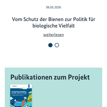
06.05.2026
Vom Schutz der Bienen zur Politik für
biologische Vielfalt
V
weiterlesen
o
m
S
c
h
u
Publikationen zum Projekt
t
z
d
e
r
B