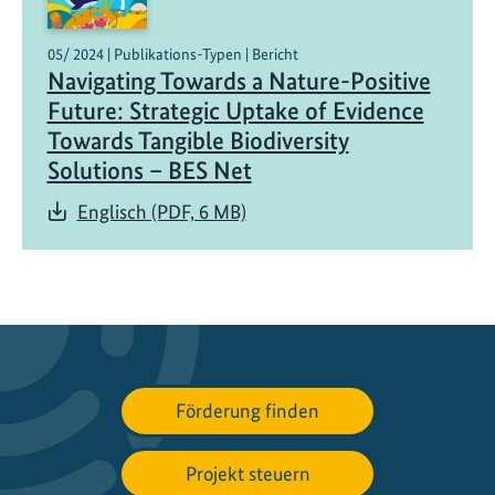
i
e
05/ 2024 | Publikations-Typen | Bericht
Navigating Towards a Nature-Positive
n
e
Future: Strategic Uptake of Evidence
n
Towards Tangible Biodiversity
z
Solutions – BES Net
u
Englisch (PDF, 6 MB)
r
P
o
l
i
t
i
k
Förderung finden
f
ü
Projekt steuern
r