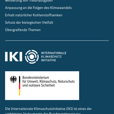
Minderung von Treibhausgasen
t
Anpassung an die Folgen des Klimawandels
Erhalt natürlicher Kohlenstoffsenken
Schutz der biologischen Vielfalt
Übergreifende Themen
Die Internationale Klimaschutzinitiative (IKI) ist eines der
wichtigsten Instrumente der Bundesregierung zur