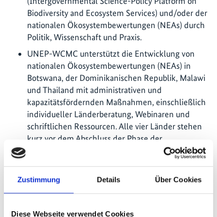
(Intergovernmental Science-Policy Platform on
Biodiversity and Ecosystem Services) und/oder der
nationalen Ökosystembewertungen (NEAs) durch
Politik, Wissenschaft und Praxis.
UNEP-WCMC unterstützt die Entwicklung von
nationalen Ökosystembewertungen (NEAs) in
Botswana, der Dominikanischen Republik, Malawi
und Thailand mit administrativen und
kapazitätsfördernden Maßnahmen, einschließlich
individueller Länderberatung, Webinaren und
schriftlichen Ressourcen. Alle vier Länder stehen
kurz vor dem Abschluss der Phase der
Expertenbewertung, wobei die Autorinnen und
Autoren ihre Fachberichte fertiggestellt haben
und nun auf der Grundlage des vorhandenen
Zustimmung
Details
Über Cookies
Wissens und ergänzender Daten aus der
Feldforschung Zusammenfassungen für politische
Entscheidungsträger erstellen.
Diese Webseite verwendet Cookies