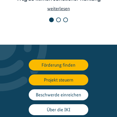
G
weiterlesen
r
e
e
n
C
o
o
l
Förderung finden
i
n
Projekt steuern
g
I
n
Beschwerde einreichen
i
t
Über die IKI
i