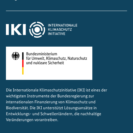
l
i
m
a
f
r
e
u
n
d
l
i
Die Internationale Klimaschutzinitiative (IKI) ist eines der
c
wichtigsten Instrumente der Bundesregierung zur
h
internationalen Finanzierung von Klimaschutz und
e
Biodiversität. Die IKI unterstützt Lösungsansätze in
Entwicklungs- und Schwellenländern, die nachhaltige
r
Veränderungen vorantreiben.
K
ü