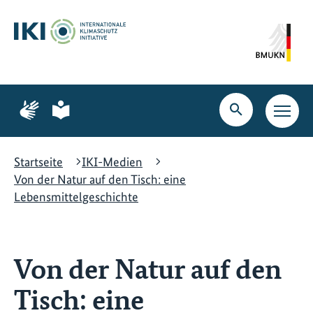
Zum
Zur
Zur
Hauptinhalt
Suche
Hauptnavigation
springen
springen
springen
Zur
Zur
Seite
Seite
Suche
Haupt
für
für
öffnen
Navig
Gebärdensprache
leichte
öffne
Sprache
Startseite
IKI-Medien
Von der Natur auf den Tisch: eine
Lebensmittelgeschichte
Von der Natur auf den
Tisch: eine