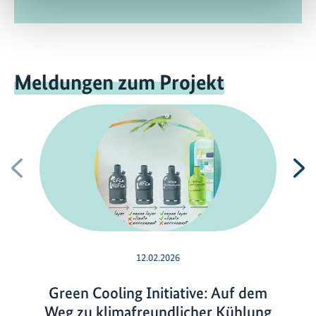
Meldungen zum Projekt
Vorherige
N
12.02.2026
Green Cooling Initiative: Auf dem
Weg zu klimafreundlicher Kühlung