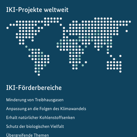
a
IKI-Projekte weltweit
t
i
Öffnet
v
die
e
Projektkarte
:
A
u
f
d
e
m
IKI-Förderbereiche
W
Minderung von Treibhausgasen
e
Anpassung an die Folgen des Klimawandels
g
z
Erhalt natürlicher Kohlenstoffsenken
u
Schutz der biologischen Vielfalt
k
Übergreifende Themen