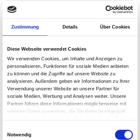
Vorherige
N
Zustimmung
Details
Über Cookies
Diese Webseite verwendet Cookies
Publikationen zum Projekt
Wir verwenden Cookies, um Inhalte und Anzeigen zu
personalisieren, Funktionen für soziale Medien anbieten
zu können und die Zugriffe auf unsere Website zu
analysieren. Außerdem geben wir Informationen zu Ihrer
Verwendung unserer Website an unsere Partner für
soziale Medien, Werbung und Analysen weiter. Unsere
Partner führen diese Informationen möglicherweise mit
12/ 2021 | Bericht
weiteren Daten zusammen, die Sie ihnen bereitgestellt
The 'HCFC adder' in the Kigali
haben oder die sie im Rahmen Ihrer Nutzung der Dienste
Amendment baseline calculation
gesammelt haben.
Einwilligungsauswahl
Notwendig
Englisch (externer Link)