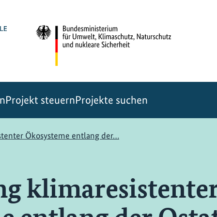
en
Projekt steuern
Projekte suchen
stenter Ökosysteme entlang der…
g klimaresistente