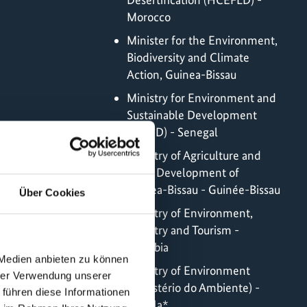
Morocco
Minister for the Environment,
Biodiversity and Climate
Action, Guinea-Bissau
Ministry for Environment and
Sustainable Development
(MEDD) - Senegal
Ministry of Agriculture and
Rural Development of
Guinea-Bissau - Guinée-Bissau
Über Cookies
Ministry of Environment,
Forestry and Tourism -
Namibia
 Medien anbieten zu können
Ministry of Environment
hrer Verwendung unserer
(Ministério do Ambiente) -
 führen diese Informationen
Angola*