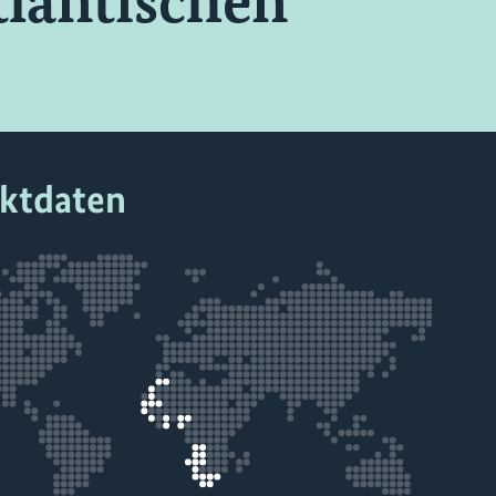
tlantischen
ektdaten