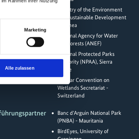
ie im Rahmen Ihrer Nutzung
Ministry of the Environment
and Sustainable Development
- Guinea
Marketing
National Agency for Water
and Forests (ANEF)
National Protected Parks
Authority (NPAA), Sierra
Alle zulassen
Leone
Ramsar Convention on
Wetlands Secretariat -
Switzerland
führungspartner
Banc d'Arguin National Park
(PNBA) - Mauritania
BirdEyes, University of
Groningen