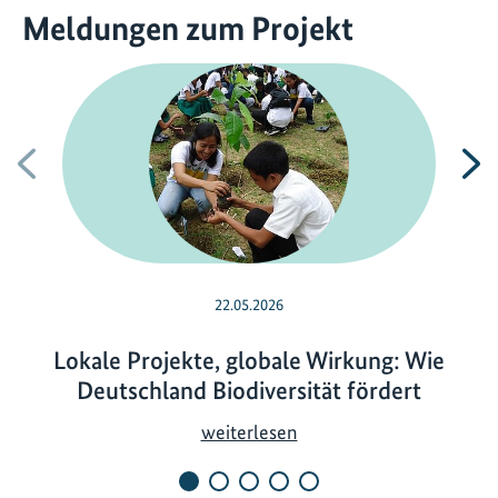
Meldungen zum Projekt
Vorherige
N
22.05.2026
Lokale Projekte, globale Wirkung: Wie
Deutschland Biodiversität fördert
L
weiterlesen
o
k