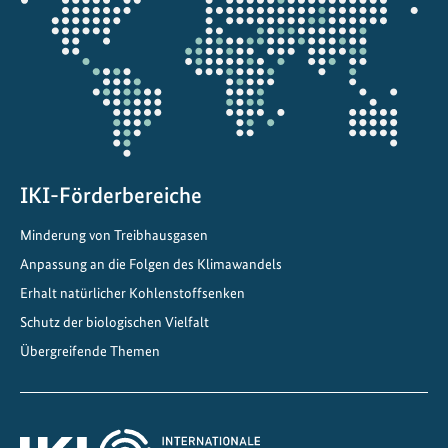
die
e
Projektkarte
W
i
r
k
u
n
g
IKI-Förderbereiche
:
Minderung von Treibhausgasen
W
Anpassung an die Folgen des Klimawandels
i
e
Erhalt natürlicher Kohlenstoffsenken
D
Schutz der biologischen Vielfalt
e
Übergreifende Themen
u
t
s
c