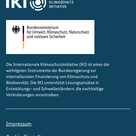
h
l
a
n
d
B
i
o
Die Internationale Klimaschutzinitiative (IKI) ist eines der
d
wichtigsten Instrumente der Bundesregierung zur
i
internationalen Finanzierung von Klimaschutz und
v
Biodiversität. Die IKI unterstützt Lösungsansätze in
Entwicklungs- und Schwellenländern, die nachhaltige
e
Veränderungen vorantreiben.
r
s
i
t
Impressum
ä
t