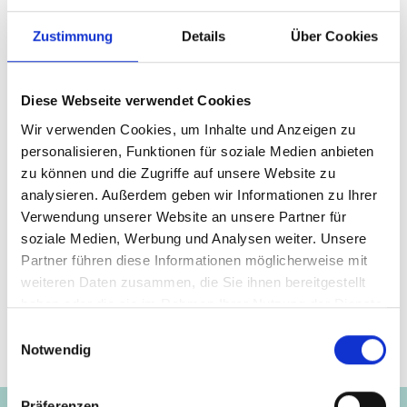
Zustimmung
Details
Über Cookies
Die Ramsar-Konvention zeigt, wie internationale
Zusammenarbeit zum Schutz zentraler Ökosysteme
beitragen kann. Mit ihren Projekten unterstützt die IKI
Diese Webseite verwendet Cookies
ihre Partnerländer dabei, die Ziele der Konvention in
Wir verwenden Cookies, um Inhalte und Anzeigen zu
konkrete Maßnahmen zu übersetzen – für Klima,
personalisieren, Funktionen für soziale Medien anbieten
Biodiversität und eine nachhaltige Entwicklung.
zu können und die Zugriffe auf unsere Website zu
analysieren. Außerdem geben wir Informationen zu Ihrer
Verwendung unserer Website an unsere Partner für
soziale Medien, Werbung und Analysen weiter. Unsere
Seite teilen
https://www.international-climate-
Partner führen diese Informationen möglicherweise mit
initiative.com/NEWS3492
weiteren Daten zusammen, die Sie ihnen bereitgestellt
haben oder die sie im Rahmen Ihrer Nutzung der Dienste
gesammelt haben.
Einwilligungsauswahl
Notwendig
Projekte
Präferenzen