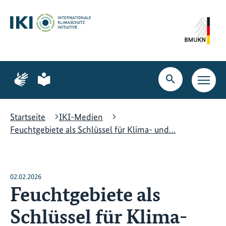
Zum
Zur
Zur
Hauptinhalt
Suche
Hauptnavigation
springen
springen
springen
Zur
Zur
Seite
Seite
Suche
Haupt
für
für
öffnen
Navig
Gebärdensprache
leichte
öffne
Sprache
Startseite
IKI-Medien
Feuchtgebiete als Schlüssel für Klima- und…
02.02.2026
Feuchtgebiete als
Schlüssel für Klima-