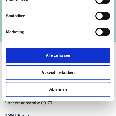
Entwicklung klimaresistenter Ökosysteme
Vorherige
N
Statistiken
entlang der Ostatlantischen Zugroute
Marketing
Alle zulassen
Auswahl erlauben
Kontakt
IKI Office
Ablehnen
Zukunft – Umwelt – Gesellschaft (ZUG) gGmbH
Stresemannstraße 69-71
10963 Berlin