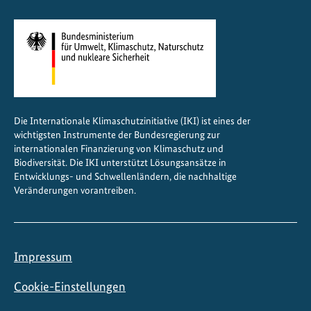
m
J
a
n
u
a
r
Die Internationale Klimaschutzinitiative (IKI) ist eines der
2
wichtigsten Instrumente der Bundesregierung zur
0
internationalen Finanzierung von Klimaschutz und
2
Biodiversität. Die IKI unterstützt Lösungsansätze in
5
Entwicklungs- und Schwellenländern, die nachhaltige
Veränderungen vorantreiben.
Impressum
Cookie-Einstellungen