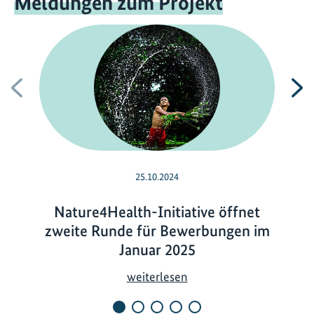
Meldungen zum Projekt
Vorherige
N
25.10.2024
Nature4Health-Initiative öffnet
zweite Runde für Bewerbungen im
Januar 2025
N
weiterlesen
a
t