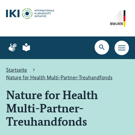
Zum
Zur
Zur
Hauptinhalt
Suche
Hauptnavigation
springen
springen
springen
Zur
Zur
Seite
Seite
Suche
Haupt
für
für
öffnen
Navig
Gebärdensprache
leichte
öffne
Sprache
Startseite
Nature for Health Multi-Partner-Treuhandfonds
Nature for Health
Multi-Partner-
Treuhandfonds