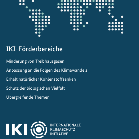
d
e
f
ü
r
B
IKI-Förderbereiche
e
Minderung von Treibhausgasen
w
e
Anpassung an die Folgen des Klimawandels
r
Erhalt natürlicher Kohlenstoffsenken
b
Schutz der biologischen Vielfalt
u
Übergreifende Themen
n
g
e
n
i