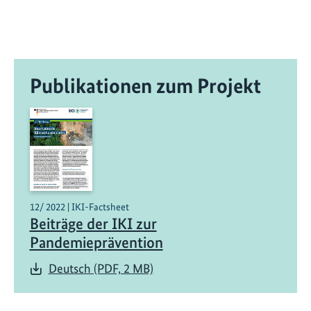
u
r
e
4
Publikationen zum Projekt
H
e
a
l
t
h
-
I
12/ 2022 | IKI-Factsheet
Beiträge der IKI zur
n
i
Pandemieprävention
t
Deutsch (PDF, 2 MB)
i
a
t