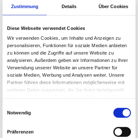
SC-Sitzung in 02/2026 weiteren
Zustimmung
Details
Über Cookies
Überarbeitungsbedarf aufzeigte. 03/2026
reichte ebenfalls BMUKN schriftliche
Anmerkungen zur weiteren Überarbeitung
Diese Webseite verwendet Cookies
ein. Das Sekretariat leitete über das MPTFP-
Wir verwenden Cookies, um Inhalte und Anzeigen zu
Portal den Unterzeichnungsprozess ein, um
personalisieren, Funktionen für soziale Medien anbieten
die Freigabe von Mitteln zu veranlassen.
zu können und die Zugriffe auf unsere Website zu
analysieren. Außerdem geben wir Informationen zu Ihrer
Mongolei/WOAH: WOAH erhielt 04/2025
Verwendung unserer Website an unsere Partner für
Rückmeldungen zum IPD. Auf der SC-
soziale Medien, Werbung und Analysen weiter. Unsere
Sitzung 02/2026 wurde beschlossen, die
Partner führen diese Informationen möglicherweise mit
Prüfung bis zum 17. März abzuschließen.
weiteren Daten zusammen, die Sie ihnen bereitgestellt
Vietnam/IUCN: IUCN reichte Ende Oktober
haben oder die sie im Rahmen Ihrer Nutzung der Dienste
einen überarbeiteten IPD ein. Die
gesammelt haben.
Einwilligungsauswahl
Überprüfung durch das Sekretariat und die
Notwendig
TAG ergab, dass vorherige Anmerkungen
nicht vollständig berücksichtigt wurden. Dies
Präferenzen
führte 01/2026 zu einer bedingten