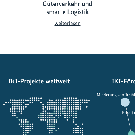
Güterverkehr und
smarte Logistik
F
weiterlesen
ü
r
g
r
ü
n
e
IKI-Projekte weltweit
IKI-För
n
G
Öffnet
Minderung von Trei
ü
die
t
Projektkarte
e
Erhalt
r
v