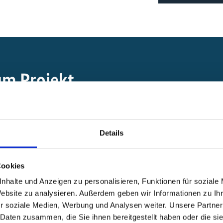
um Projekt
Minderung von Treibhausgasemissionen
Details
Nachhaltige Mobilität
Cookies
nhalte und Anzeigen zu personalisieren, Funktionen für soziale
 in Indien
Website zu analysieren. Außerdem geben wir Informationen zu I
r soziale Medien, Werbung und Analysen weiter. Unsere Partner
 Daten zusammen, die Sie ihnen bereitgestellt haben oder die s