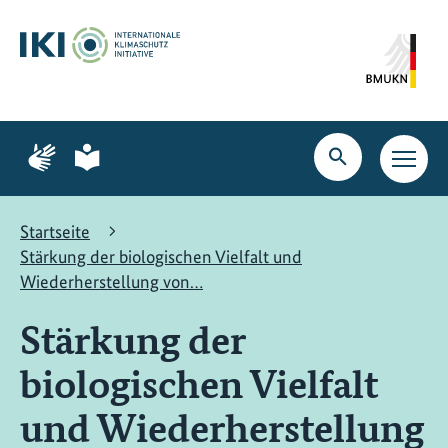
Zum
Zur
Zur
Hauptinhalt
Suche
Hauptnavigation
springen
springen
springen
Zur
Zur
Seite
Seite
Suche
Haupt
für
für
öffnen
Navig
Gebärdensprache
leichte
öffne
Sprache
Startseite
Stärkung der biologischen Vielfalt und
Wiederherstellung von…
Stärkung der
biologischen Vielfalt
und Wiederherstellung