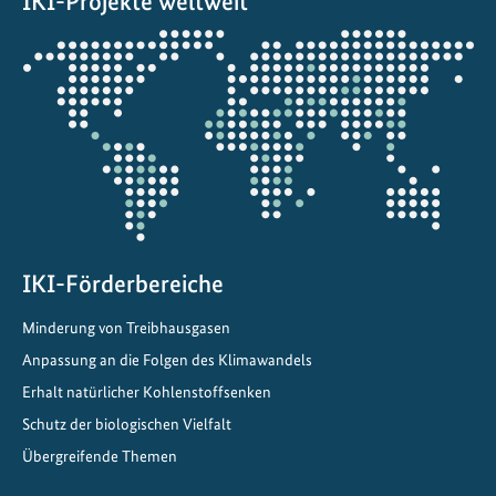
IKI-Projekte weltweit
b
a
Öffnet
l
die
e
Projektkarte
W
i
r
k
u
n
g
IKI-Förderbereiche
:
Minderung von Treibhausgasen
W
Anpassung an die Folgen des Klimawandels
i
e
Erhalt natürlicher Kohlenstoffsenken
D
Schutz der biologischen Vielfalt
e
Übergreifende Themen
u