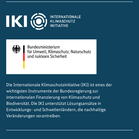
t
s
c
h
l
a
n
d
B
i
o
Die Internationale Klimaschutzinitiative (IKI) ist eines der
d
wichtigsten Instrumente der Bundesregierung zur
i
internationalen Finanzierung von Klimaschutz und
v
Biodiversität. Die IKI unterstützt Lösungsansätze in
Entwicklungs- und Schwellenländern, die nachhaltige
e
Veränderungen vorantreiben.
r
s
i