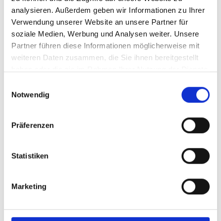
analysieren. Außerdem geben wir Informationen zu Ihrer
Verwendung unserer Website an unsere Partner für
Stand der
soziale Medien, Werbung und Analysen weiter. Unsere
Umsetzung/Ergebnisse
Partner führen diese Informationen möglicherweise mit
weiteren Daten zusammen, die Sie ihnen bereitgestellt
Weitere Informationen zum Projekt sowie zum
haben oder die sie im Rahmen Ihrer Nutzung der Dienste
Umsetzungsstand finden Sie auf der Internetseite der
gesammelt haben.
Einwilligungsauswahl
IKI-Small-Grants:
iki-small-grants.de
Notwendig
Letzte Aktualisierung:
Präferenzen
08/2026
Statistiken
Marketing
Seite teilen
https://www.international-climate-
initiative.com/PROJECT2371