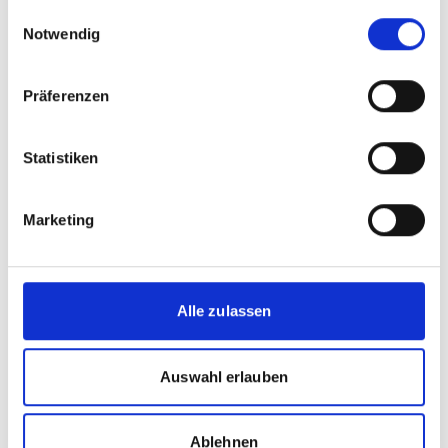
gesammelt haben.
Einwilligungsauswahl
Notwendig
Seite teilen
https://www.international-climate-
Präferenzen
initiative.com/PROJECT1932
Statistiken
Meldungen zum Projekt
Marketing
Alle zulassen
Auswahl erlauben
Ablehnen