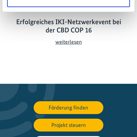
25.10.2024
Erfolgreiches IKI-Netzwerkevent bei
der CBD COP 16
E
weiterlesen
r
f
o
l
g
r
e
i
Förderung finden
c
h
Projekt steuern
e
s