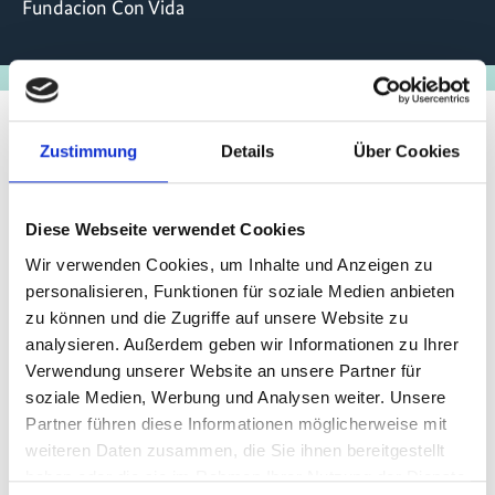
Fundacion Con Vida
Zustimmung
Details
Über Cookies
Stand der
Umsetzung/Ergebnisse
Diese Webseite verwendet Cookies
Wir verwenden Cookies, um Inhalte und Anzeigen zu
Das Projekt ist abgeschlossen. Weitere Informationen
personalisieren, Funktionen für soziale Medien anbieten
zum Projekt sowie zum Umsetzungsstand finden Sie
zu können und die Zugriffe auf unsere Website zu
auf der Internetseite der IKI Small Grants:
iki-small-
analysieren. Außerdem geben wir Informationen zu Ihrer
grants.de
Verwendung unserer Website an unsere Partner für
soziale Medien, Werbung und Analysen weiter. Unsere
Letzte Aktualisierung:
Partner führen diese Informationen möglicherweise mit
08/2026
weiteren Daten zusammen, die Sie ihnen bereitgestellt
haben oder die sie im Rahmen Ihrer Nutzung der Dienste