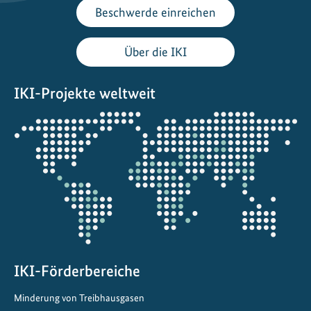
I
Beschwerde einreichen
K
I
Über die IKI
-
N
IKI-Projekte weltweit
e
t
Öffnet
z
die
w
Projektkarte
e
r
k
e
v
e
IKI-Förderbereiche
n
t
Minderung von Treibhausgasen
b