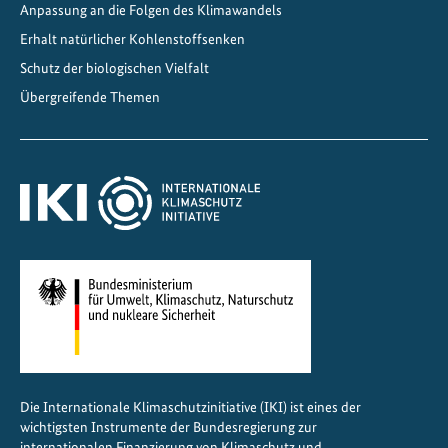
Anpassung an die Folgen des Klimawandels
e
i
Erhalt natürlicher Kohlenstoffsenken
d
Schutz der biologischen Vielfalt
e
Übergreifende Themen
r
C
B
D
C
O
P
1
6
Die Internationale Klimaschutzinitiative (IKI) ist eines der
wichtigsten Instrumente der Bundesregierung zur
internationalen Finanzierung von Klimaschutz und