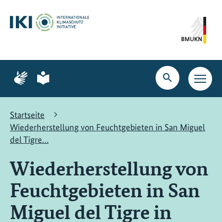
Zum
Zur
Zur
Hauptinhalt
Suche
Hauptnavigation
springen
springen
springen
Zur
Zur
Seite
Seite
Suche
Haupt
für
für
öffnen
Navig
Gebärdensprache
leichte
öffne
Sprache
Startseite
Wiederherstellung von Feuchtgebieten in San Miguel
del Tigre…
Wiederherstellung von
Feuchtgebieten in San
Miguel del Tigre in