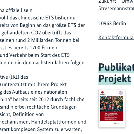
Zukunft – Umwe
Stresemannstra
 offiziell sein
hl das chinesische ETS bisher nur
10963 Berlin
reits von Beginn an das größte ETS der
n gehandelten CO2 übertrifft das
Kontaktformula
seinen rund 2 Milliarden Tonnen bei
st es bereits 1700 Firmen.
 und Verkehr beim Start des ETS
den nun in den nächsten Jahren folgen.
Publika
Projekt
tive (IKI) des
nterstützt mit ihrem Projekt
g des Aufbaus eines nationalen
ina“ bereits seit 2012 durch fachliche
ind hierbei rechtliche Grundlagen
icht, Definition von
smechanismen, Handelsplattformen und
derart komplexen System zu erwarten,