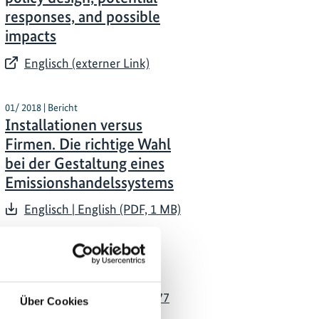
responses, and possible
impacts
Englisch (externer Link)
01/ 2018 | Bericht
Installationen versus
Firmen. Die richtige Wahl
bei der Gestaltung eines
Emissionshandelssystems
Englisch | English (PDF, 1 MB)
04/ 2016 | Länderprofil
Klimaschutz in China
Englisch | English (PDF, 477
Über Cookies
KB)