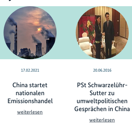
17.02.2021
20.06.2016
China startet
PSt Schwarzelühr-
nationalen
Sutter zu
Emissionshandel
umweltpolitischen
Gesprächen in China
C
weiterlesen
h
P
weiterlesen
i
S