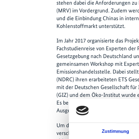
stehen dabei die Anforderungen zu 
(MRV) im Vordergrund. Zudem werd
und die Einbindung Chinas in inte
Kohlenstoffmarkt unterstützt.
Im Jahr 2017 organisierte das Proje
Fachstudienreise von Experten der
Gesetzgebung nach Deutschland und
gemeinsamen Workshop mit Expert
Emissionshandelsstelle. Dabei stel
(NDRC) ihren erarbeiteten ETS Ges
mit der Deutschen Gesellschaft fü
(GIZ) und dem Öko-Institut wurde ei
Es beleuchtet verschiedene Aspekt
Ausgestaltung des MRV Systems.
Um die Aufnahme der weiteren Sekt
Zustimmung
verschiedene Informations- und Tra