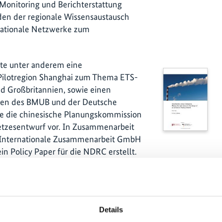
Monitoring und Berichterstattung
en der regionale Wissensaustausch
rnationale Netzwerke zum
kte unter anderem eine
 Pilotregion Shanghai zum Thema ETS-
 Großbritannien, sowie einen
en des BMUB und der Deutsche
lte die chinesische Planungskommission
etzesentwurf vor. In Zusammenarbeit
r Internationale Zusammenarbeit GmbH
n Policy Paper für die NDRC erstellt.
e und Auswirkungen auf die
oren vorzubereiten, fanden
Details
iningsveranstaltungen für die