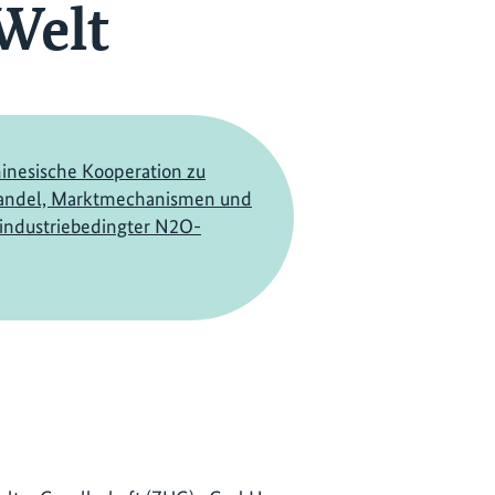
Welt
inesische Kooperation zu
andel, Marktmechanismen und
industriebedingter N2O-