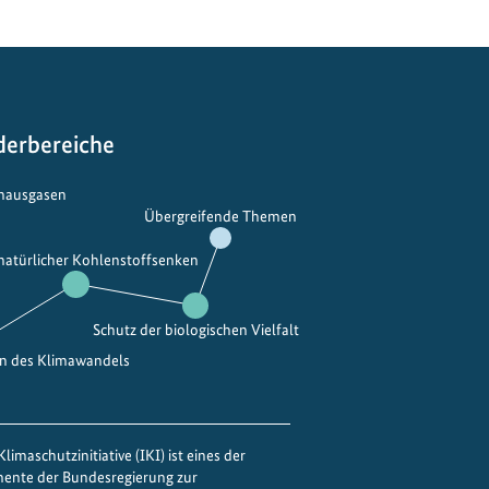
I
u
n
t
e
derbereiche
r
s
bhausgasen
t
Übergreifende Themen
ü
t
 natürlicher Kohlenstoffsenken
z
t
Schutz der biologischen Vielfalt
E
en des Klimawandels
i
n
f
ü
limaschutzinitiative (IKI) ist eines der
h
mente der Bundesregierung zur