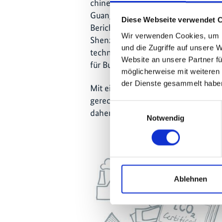
chinesische Industrie, beispielswei
Guangzhou und Shenzhen, zur quali
Diese Webseite verwendet 
Berichterstattung von THG-Emission
Wir verwenden Cookies, um I
Shenzhen unterstützte das Projekt
und die Zugriffe auf unsere 
technischen Richtlinien zum Mess
Website an unsere Partner fü
für Bus- und Taxi-Flotten.
möglicherweise mit weiteren
der Dienste gesammelt habe
Mit einem Beginn des tatsächlichen
gerechnet. Das IKI-Projekt wird di
Einwilligungsauswahl
daher noch bis in das Jahr 2019 begl
Notwendig
Ablehnen