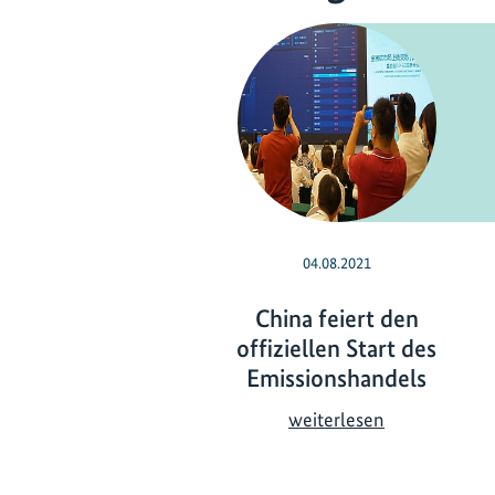
04.08.2021
China feiert den
offiziellen Start des
Emissionshandels
C
weiterlesen
h
i