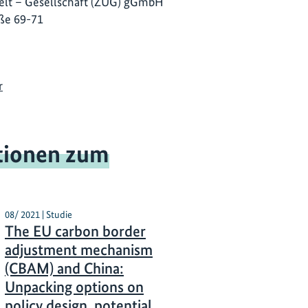
lt – Gesellschaft (ZUG) gGmbH
ße 69-71
r
tionen zum
08/ 2021 | Studie
The EU carbon border
adjustment mechanism
(CBAM) and China:
Unpacking options on
policy design, potential