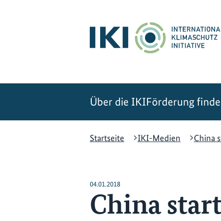
Zum
Zur
Zur
Hauptinhalt
Suche
Hauptnavigation
springen
springen
springen
Über die IKI
Förderung find
Startseite
IKI-Medien
China s
04.01.2018
China start