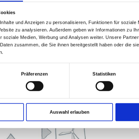
se im Stahl- und Zementsektor in
tativ robusten Messung und
Cookies
en an Industrieanlagen statt. In
nhalte und Anzeigen zu personalisieren, Funktionen für soziale
 die Entwicklung und Anpassung von
Website zu analysieren. Außerdem geben wir Informationen zu I
en und Berichten von THG-Emissionen
r soziale Medien, Werbung und Analysen weiter. Unsere Partner
 Daten zusammen, die Sie ihnen bereitgestellt haben oder die s
n.
 Emissionshandels wird im Jahr 2020
e Entwicklung des chinesischen ETS
eiten.
Präferenzen
Statistiken
Auswahl erlauben